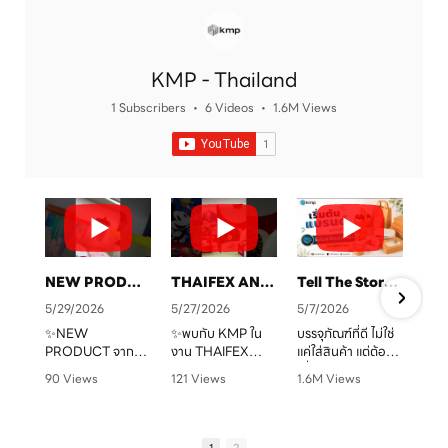
KMP - Thailand
1 Subscribers
•
6 Videos
•
1.6M Views
NEW PRODUCT จาก KMP
THAIFEX ANUGA ASIA 2026 ทุกบรรจุภัณฑ์ คือเรื่องราวของแบรนด์คุณ
Tell The Story Of Your Brand With KMP. Packaging
5/29/2026
5/27/2026
5/7/2026
✨NEW
✨พบกับ KMP ใน
บรรจุภัณฑ์ที่ดี ไม่ใช่
PRODUCT จาก
งาน THAIFEX
แค่ใส่สินค้า แต่ต้อง
จ
KMP
ANUGA ASIA
“สื่อสารแบรนด์” ได้
90 Views
121 Views
1.6M Views
ทุกบรรจุภัณฑ์ คือ
2026
ชัดเจน
•
0 Likes
•
0 Likes
•
1 Likes
เรื่องราวของแบรนด์
ครบทั้งบรรจุภัณฑ์
•
0 Comments
•
0 Comments
•
0 Comments
คุณ เราพร้อมเปลี่ยน
หลากหลายรูปแบบ
KMP โรงงานผู้บรรจุ
ทุกไอเดียให้กลาย
ตอบโจทย์สำหรับ
ภัณฑ์อาหารกระดาษ