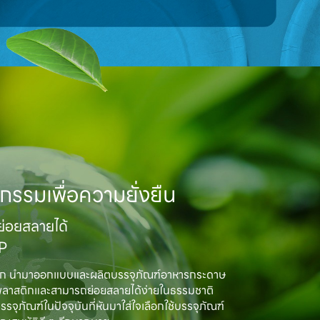
กรรมเพื่อความยั่งยืน
อยสลายได้

MP
ิก นำมาออกแบบและผลิตบรรจุภัณฑ์อาหารกระดาษ

พลาสติกและสามารถย่อยสลายได้ง่ายในธรรมชาติ

ณฑ์ในปัจจุบันที่หันมาใส่ใจเลือกใช้บรรจุภัณฑ์
