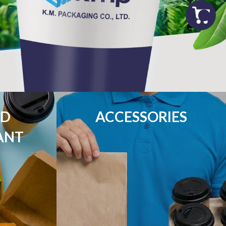
D

ACCESSORIES
ANT