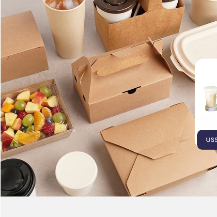
บรรจุภัณฑ์เยื่อธรรมชาติ
บรรจุภัณฑ์ไบโอรักษ์โลก