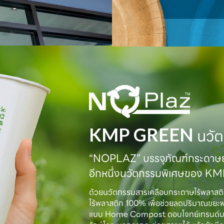
KMP GREEN
นวัต
“NOPLAZ” บรรจุภัณฑ์กระดาษย่
อีกหนึ่งนวัตกรรมพิเศษของ K
ด้วยนวัตกรรมสารเคลือบกระดาษไร้พลาสต
ไร้พลาสติก 100% เพื่อช่วยลดปริมาณขยะ
แบบ Home Compost ตอบโจทย์เทรนด์บรรจุภั