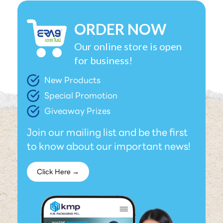
ORDER NOW
Our online store is open
for business!
New Products
Special Promotion
Giveaway Prizes
Join our mailing list and be the first
to know about our important news!
Click Here →