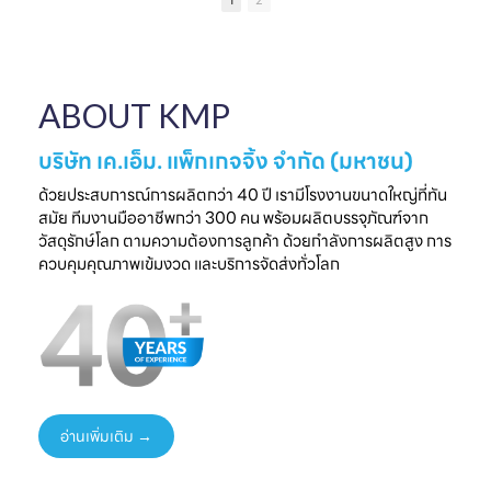
1
2
เป็นความประทับใจที่
แบรนด์คุณ
ครบวงจร
ไ
จับต้องได้
✔ ผลิตจากวัสดุ
มาพบกับโซลูชั่น
📅 26 - 30 May
Food Grade
ล
บรรจุภัณฑ์ที่สร้าง
2026
ปลอดภัย ได้
ความแตกต่างให้
⏰ เวลา 10.00-
มาตรฐานสากล
ใ
ABOUT KMP
แบรนด์ของคุณ🤝
18.00 น.
✔ รองรับ OEM
📅 พรุ่งนี้เท่านั้น
📌 Booth : YY33,
ออกแบบความ
⏰ เวลา 10.00-
ชาเลนเจอร์ ฮอลล์ 1,
ต้องการ
บริษัท เค.เอ็ม. แพ็กเกจจิ้ง จำกัด (มหาชน)
18.00 น.
อิมแพ็ค เมืองทอง
✔ ครบทุกขั้นตอนใน
📌 Booth : YY33,
ธานี
ที่เดียว
ด้วยประสบการณ์การผลิตกว่า 40 ปี เรามีโรงงานขนาดใหญ่ที่ทัน
ชาเลนเจอร์ ฮอลล์ 1,
#KMP
สมัย ทีมงานมืออาชีพกว่า 300 คน พร้อมผลิตบรรจุภัณฑ์จาก
อิมแพ็ค เมืองทอง
#KMPTHAILAND
พร้อมแนวคิดบรรจุ
ท
วัสดุรักษ์โลก ตามความต้องการลูกค้า ด้วยกำลังการผลิตสูง การ
ธานี
#THAIFEXANUG
ภัณฑ์ยั่งยืน เพิ่ม
ควบคุมคุณภาพเข้มงวด และบริการจัดส่งทั่วโลก
#KMP
A ASIA2026
มูลค่าให้สินค้าและ
#KMPTHAILAND
#บรรจุภัณฑ์กระดาษ
แบรนด์ของคุณ
#THAIFEXANUG
#บรรจุภัณฑ์รักษ์
📩 ปรึกษาฟรี เริ่มต้น
AASIA2026
โลก
ได้ทันที
#NewProduct
📦 One-Stop
ธ
#THAIFEX2026
Packaging
Solution
อ่านเพิ่มเติม →