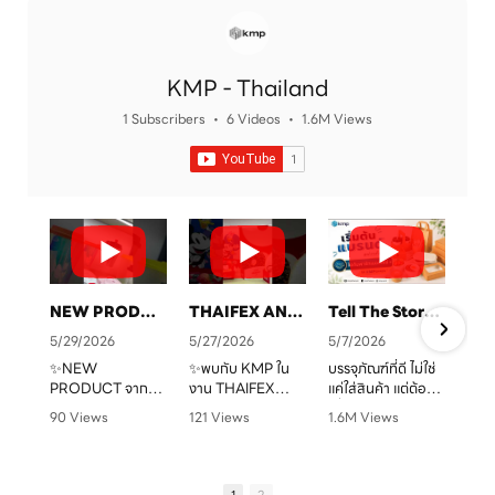
KMP - Thailand
1 Subscribers
•
6 Videos
•
1.6M Views
NEW PRODUCT จาก KMP
THAIFEX ANUGA ASIA 2026 ทุกบรรจุภัณฑ์ คือเรื่องราวของแบรนด์คุณ
Tell The Story Of Your Brand With KMP. Packaging
5/29/2026
5/27/2026
5/7/2026
✨NEW
✨พบกับ KMP ใน
บรรจุภัณฑ์ที่ดี ไม่ใช่
PRODUCT จาก
งาน THAIFEX
แค่ใส่สินค้า แต่ต้อง
จ
KMP
ANUGA ASIA
“สื่อสารแบรนด์” ได้
90 Views
121 Views
1.6M Views
ทุกบรรจุภัณฑ์ คือ
2026
ชัดเจน
•
0 Likes
•
0 Likes
•
1 Likes
เรื่องราวของแบรนด์
ครบทั้งบรรจุภัณฑ์
•
0 Comments
•
0 Comments
•
0 Comments
คุณ เราพร้อมเปลี่ยน
หลากหลายรูปแบบ
KMP โรงงานผู้บรรจุ
ทุกไอเดียให้กลาย
ตอบโจทย์สำหรับ
ภัณฑ์อาหารกระดาษ