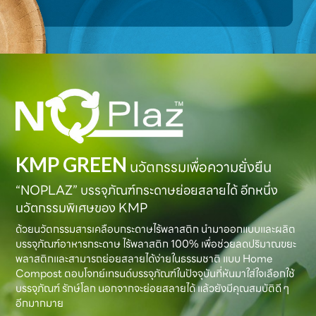
KMP GREEN
นวัตกรรมเพื่อความยั่งยืน
“NOPLAZ” บรรจุภัณฑ์กระดาษย่อยสลายได้ อีกหนึ่ง
นวัตกรรมพิเศษของ KMP
ด้วยนวัตกรรมสารเคลือบกระดาษไร้พลาสติก นำมาออกแบบและผลิต
บรรจุภัณฑ์อาหารกระดาษ ไร้พลาสติก 100% เพื่อช่วยลดปริมาณขยะ
พลาสติกและสามารถย่อยสลายได้ง่ายในธรรมชาติ แบบ Home
Compost ตอบโจทย์เทรนด์บรรจุภัณฑ์ในปัจจุบันที่หันมาใส่ใจเลือกใช้
บรรจุภัณฑ์ รักษ์โลก นอกจากจะย่อยสลายได้ แล้วยังมีคุณสมบัติดี ๆ
อีกมากมาย