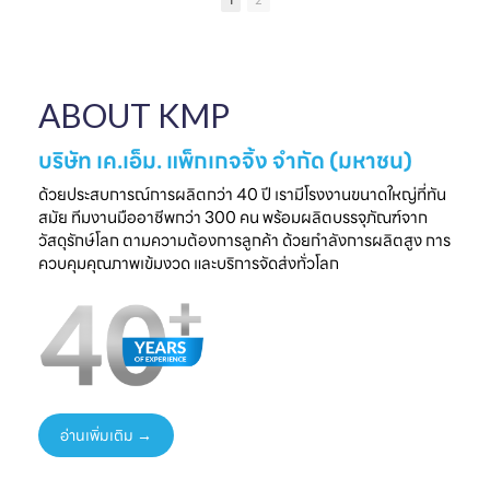
1
2
เป็นความประทับใจที่
แบรนด์คุณ
ครบวงจร
ไ
จับต้องได้
✔ ผลิตจากวัสดุ
มาพบกับโซลูชั่น
📅 26 - 30 May
Food Grade
ล
บรรจุภัณฑ์ที่สร้าง
2026
ปลอดภัย ได้
ความแตกต่างให้
⏰ เวลา 10.00-
มาตรฐานสากล
ใ
ABOUT KMP
แบรนด์ของคุณ🤝
18.00 น.
✔ รองรับ OEM
📅 พรุ่งนี้เท่านั้น
📌 Booth : YY33,
ออกแบบความ
⏰ เวลา 10.00-
ชาเลนเจอร์ ฮอลล์ 1,
ต้องการ
บริษัท เค.เอ็ม. แพ็กเกจจิ้ง จำกัด (มหาชน)
18.00 น.
อิมแพ็ค เมืองทอง
✔ ครบทุกขั้นตอนใน
📌 Booth : YY33,
ธานี
ที่เดียว
ด้วยประสบการณ์การผลิตกว่า 40 ปี เรามีโรงงานขนาดใหญ่ที่ทัน
ชาเลนเจอร์ ฮอลล์ 1,
#KMP
สมัย ทีมงานมืออาชีพกว่า 300 คน พร้อมผลิตบรรจุภัณฑ์จาก
อิมแพ็ค เมืองทอง
#KMPTHAILAND
พร้อมแนวคิดบรรจุ
ท
วัสดุรักษ์โลก ตามความต้องการลูกค้า ด้วยกำลังการผลิตสูง การ
ธานี
#THAIFEXANUG
ภัณฑ์ยั่งยืน เพิ่ม
ควบคุมคุณภาพเข้มงวด และบริการจัดส่งทั่วโลก
#KMP
A ASIA2026
มูลค่าให้สินค้าและ
#KMPTHAILAND
#บรรจุภัณฑ์กระดาษ
แบรนด์ของคุณ
#THAIFEXANUG
#บรรจุภัณฑ์รักษ์
📩 ปรึกษาฟรี เริ่มต้น
AASIA2026
โลก
ได้ทันที
#NewProduct
📦 One-Stop
ธ
#THAIFEX2026
Packaging
Solution
อ่านเพิ่มเติม →