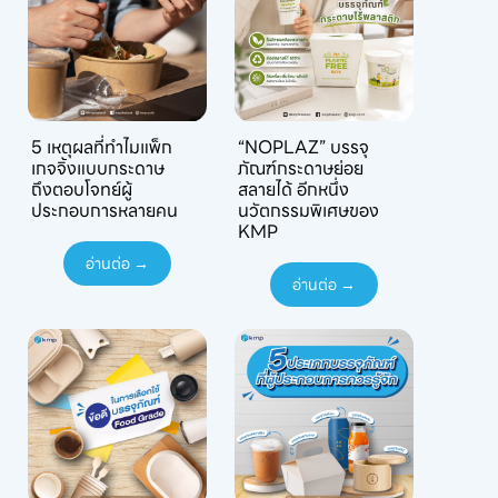
5 เหตุผลที่ทำไมแพ็ก
“NOPLAZ” บรรจุ
เกจจิ้งแบบกระดาษ
ภัณฑ์กระดาษย่อย
ถึงตอบโจทย์ผู้
สลายได้ อีกหนึ่ง
ประกอบการหลายคน
นวัตกรรมพิเศษของ
KMP
อ่านต่อ →
อ่านต่อ →