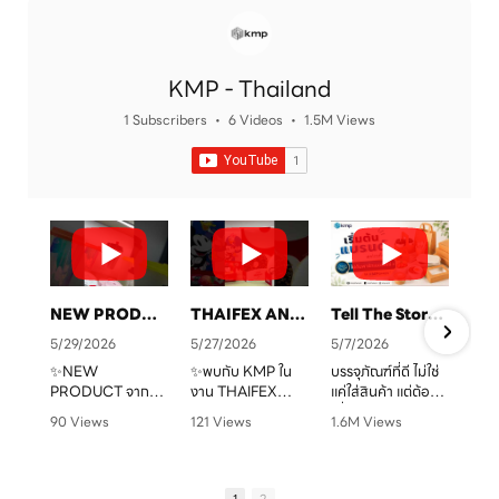
KMP - Thailand
1 Subscribers
•
6 Videos
•
1.5M Views
NEW PRODUCT จาก KMP
THAIFEX ANUGA ASIA 2026 ทุกบรรจุภัณฑ์ คือเรื่องราวของแบรนด์คุณ
Tell The Story Of Your Brand With KMP. Packaging
5/29/2026
5/27/2026
5/7/2026
✨NEW
✨พบกับ KMP ใน
บรรจุภัณฑ์ที่ดี ไม่ใช่
PRODUCT จาก
งาน THAIFEX
แค่ใส่สินค้า แต่ต้อง
จ
KMP
ANUGA ASIA
“สื่อสารแบรนด์” ได้
90 Views
121 Views
1.6M Views
ทุกบรรจุภัณฑ์ คือ
2026
ชัดเจน
•
0 Likes
•
0 Likes
•
1 Likes
เรื่องราวของแบรนด์
ครบทั้งบรรจุภัณฑ์
•
0 Comments
•
0 Comments
•
0 Comments
คุณ เราพร้อมเปลี่ยน
หลากหลายรูปแบบ
KMP โรงงานผู้บรรจุ
ทุกไอเดียให้กลาย
ตอบโจทย์สำหรับ
ภัณฑ์อาหารกระดาษ