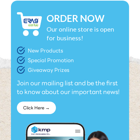
ORDER NOW
Our online store is open
for business!
New Products
Special Promotion
Giveaway Prizes
Join our mailing list and be the first
to know about our important news!
Click Here →