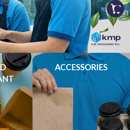
D

ACCESSORIES
ANT