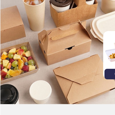
บรรจุภัณฑ์ไบโอรักษ์โลก
บรรจุภัณฑ์อาหาร
ถ้วยก