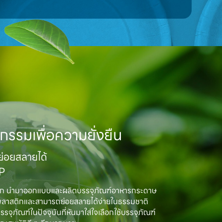
กรรมเพื่อความยั่งยืน
อยสลายได้

MP
ิก นำมาออกแบบและผลิตบรรจุภัณฑ์อาหารกระดาษ

พลาสติกและสามารถย่อยสลายได้ง่ายในธรรมชาติ

ณฑ์ในปัจจุบันที่หันมาใส่ใจเลือกใช้บรรจุภัณฑ์
