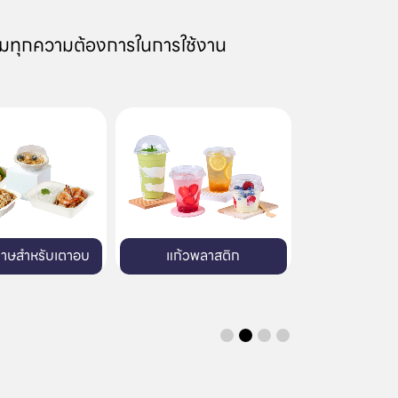
มทุกความต้องการในการใช้งาน
้วพลาสติก
บรรจุภัณฑ์พลาสติก
บรรจุภัณฑ์พิมพ