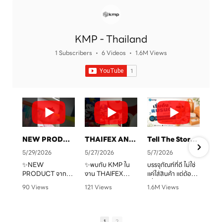
KMP - Thailand
1 Subscribers
•
6 Videos
•
1.6M Views
NEW PRODUCT จาก KMP
THAIFEX ANUGA ASIA 2026 ทุกบรรจุภัณฑ์ คือเรื่องราวของแบรนด์คุณ
Tell The Story Of Your Brand With KMP. Packaging
5/29/2026
5/27/2026
5/7/2026
✨NEW
✨พบกับ KMP ใน
บรรจุภัณฑ์ที่ดี ไม่ใช่
PRODUCT จาก
งาน THAIFEX
แค่ใส่สินค้า แต่ต้อง
จ
KMP
ANUGA ASIA
“สื่อสารแบรนด์” ได้
90 Views
121 Views
1.6M Views
ทุกบรรจุภัณฑ์ คือ
2026
ชัดเจน
•
0 Likes
•
0 Likes
•
1 Likes
เรื่องราวของแบรนด์
ครบทั้งบรรจุภัณฑ์
•
0 Comments
•
0 Comments
•
0 Comments
คุณ เราพร้อมเปลี่ยน
หลากหลายรูปแบบ
KMP โรงงานผู้บรรจุ
ทุกไอเดียให้กลาย
ตอบโจทย์สำหรับ
ภัณฑ์อาหารกระดาษ
1
2