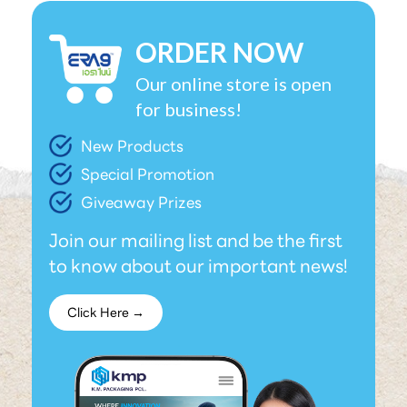
ORDER NOW
Our online store is open
for business!
New Products
Special Promotion
Giveaway Prizes
Join our mailing list and be the first
to know about our important news!
Click Here →