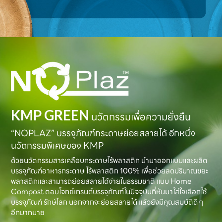
KMP GREEN
นวัตกรรมเพื่อความยั่งยืน
“NOPLAZ” บรรจุภัณฑ์กระดาษย่อยสลายได้ อีกหนึ่ง
นวัตกรรมพิเศษของ KMP
ด้วยนวัตกรรมสารเคลือบกระดาษไร้พลาสติก นำมาออกแบบและผลิต
บรรจุภัณฑ์อาหารกระดาษ ไร้พลาสติก 100% เพื่อช่วยลดปริมาณขยะ
พลาสติกและสามารถย่อยสลายได้ง่ายในธรรมชาติ แบบ Home
Compost ตอบโจทย์เทรนด์บรรจุภัณฑ์ในปัจจุบันที่หันมาใส่ใจเลือกใช้
บรรจุภัณฑ์ รักษ์โลก นอกจากจะย่อยสลายได้ แล้วยังมีคุณสมบัติดี ๆ
อีกมากมาย