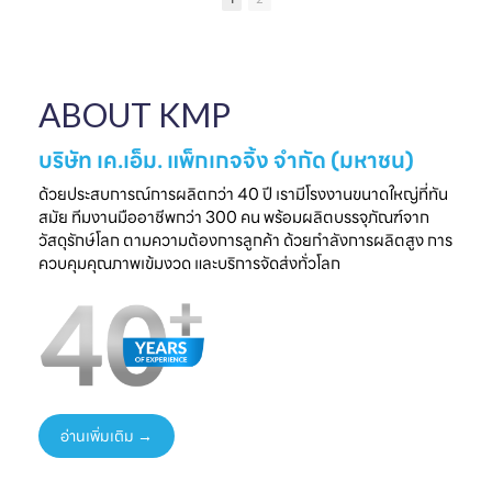
เป็นความประทับใจที่
แบรนด์คุณ
ครบวงจร
ไ
จับต้องได้
✔ ผลิตจากวัสดุ
มาพบกับโซลูชั่น
📅 26 - 30 May
Food Grade
ล
บรรจุภัณฑ์ที่สร้าง
2026
ปลอดภัย ได้
ความแตกต่างให้
⏰ เวลา 10.00-
มาตรฐานสากล
ใ
ABOUT KMP
แบรนด์ของคุณ🤝
18.00 น.
✔ รองรับ OEM
📅 พรุ่งนี้เท่านั้น
📌 Booth : YY33,
ออกแบบความ
⏰ เวลา 10.00-
ชาเลนเจอร์ ฮอลล์ 1,
ต้องการ
บริษัท เค.เอ็ม. แพ็กเกจจิ้ง จำกัด (มหาชน)
18.00 น.
อิมแพ็ค เมืองทอง
✔ ครบทุกขั้นตอนใน
📌 Booth : YY33,
ธานี
ที่เดียว
ด้วยประสบการณ์การผลิตกว่า 40 ปี เรามีโรงงานขนาดใหญ่ที่ทัน
ชาเลนเจอร์ ฮอลล์ 1,
#KMP
สมัย ทีมงานมืออาชีพกว่า 300 คน พร้อมผลิตบรรจุภัณฑ์จาก
อิมแพ็ค เมืองทอง
#KMPTHAILAND
พร้อมแนวคิดบรรจุ
ท
วัสดุรักษ์โลก ตามความต้องการลูกค้า ด้วยกำลังการผลิตสูง การ
ธานี
#THAIFEXANUG
ภัณฑ์ยั่งยืน เพิ่ม
ควบคุมคุณภาพเข้มงวด และบริการจัดส่งทั่วโลก
#KMP
A ASIA2026
มูลค่าให้สินค้าและ
#KMPTHAILAND
#บรรจุภัณฑ์กระดาษ
แบรนด์ของคุณ
#THAIFEXANUG
#บรรจุภัณฑ์รักษ์
📩 ปรึกษาฟรี เริ่มต้น
AASIA2026
โลก
ได้ทันที
#NewProduct
📦 One-Stop
ธ
#THAIFEX2026
Packaging
Solution
อ่านเพิ่มเติม →