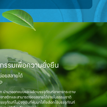
กรรมเพื่อความยั่งยืน
อยสลายได้

MP
ิก นำมาออกแบบและผลิตบรรจุภัณฑ์อาหารกระดาษ

พลาสติกและสามารถย่อยสลายได้ง่ายในธรรมชาติ

ณฑ์ในปัจจุบันที่หันมาใส่ใจเลือกใช้บรรจุภัณฑ์
