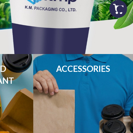
D

ACCESSORIES
ANT