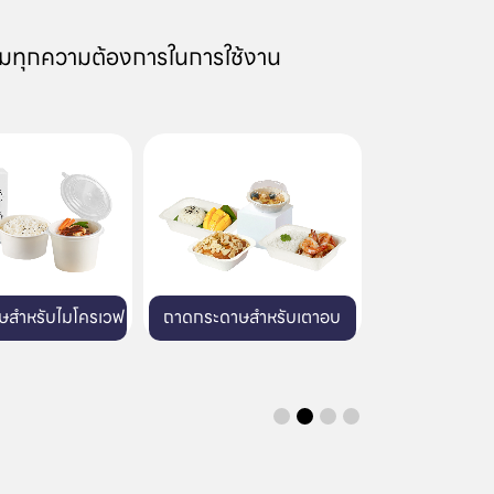
มทุกความต้องการในการใช้งาน
าษสำหรับเตาอบ
แก้วพลาสติก
บรรจุภัณฑ์