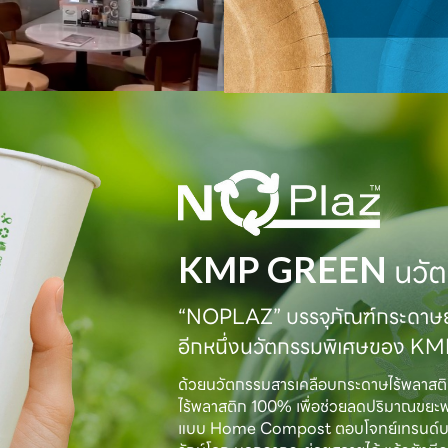
KMP GREEN
นวัต
“NOPLAZ” บรรจุภัณฑ์กระดาษย่
อีกหนึ่งนวัตกรรมพิเศษของ K
ด้วยนวัตกรรมสารเคลือบกระดาษไร้พลาสต
ไร้พลาสติก 100% เพื่อช่วยลดปริมาณขยะ
แบบ Home Compost ตอบโจทย์เทรนด์บรรจุภั