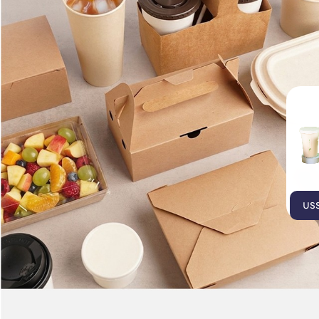
บรรจุภัณฑ์เยื่อธรรมชาติ
บรรจุภัณฑ์ไบโอรักษ์โลก