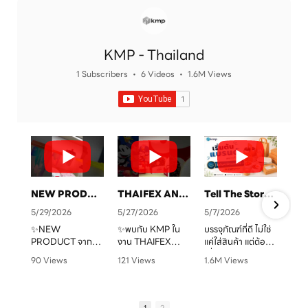
KMP - Thailand
1 Subscribers
•
6 Videos
•
1.6M Views
NEW PRODUCT จาก KMP
THAIFEX ANUGA ASIA 2026 ทุกบรรจุภัณฑ์ คือเรื่องราวของแบรนด์คุณ
Tell The Story Of Your Brand With KMP. Packaging
5/29/2026
5/27/2026
5/7/2026
✨NEW
✨พบกับ KMP ใน
บรรจุภัณฑ์ที่ดี ไม่ใช่
PRODUCT จาก
งาน THAIFEX
แค่ใส่สินค้า แต่ต้อง
จ
KMP
ANUGA ASIA
“สื่อสารแบรนด์” ได้
90 Views
121 Views
1.6M Views
ทุกบรรจุภัณฑ์ คือ
2026
ชัดเจน
•
0 Likes
•
0 Likes
•
1 Likes
เรื่องราวของแบรนด์
ครบทั้งบรรจุภัณฑ์
•
0 Comments
•
0 Comments
•
0 Comments
คุณ เราพร้อมเปลี่ยน
หลากหลายรูปแบบ
KMP โรงงานผู้บรรจุ
ทุกไอเดียให้กลาย
ตอบโจทย์สำหรับ
ภัณฑ์อาหารกระดาษ