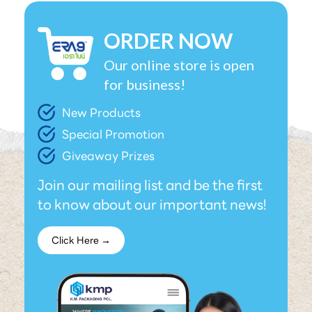
ORDER NOW
Our online store is open
for business!
New Products
Special Promotion
Giveaway Prizes
Join our mailing list and be the first
to know about our important news!
Click Here →