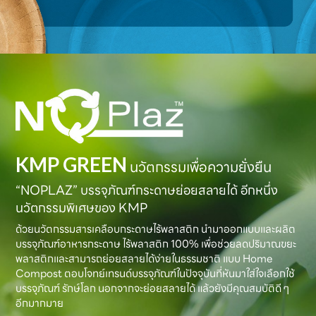
KMP GREEN
นวัตกรรมเพื่อความยั่งยืน
“NOPLAZ” บรรจุภัณฑ์กระดาษย่อยสลายได้ อีกหนึ่ง
นวัตกรรมพิเศษของ KMP
ด้วยนวัตกรรมสารเคลือบกระดาษไร้พลาสติก นำมาออกแบบและผลิต
บรรจุภัณฑ์อาหารกระดาษ ไร้พลาสติก 100% เพื่อช่วยลดปริมาณขยะ
พลาสติกและสามารถย่อยสลายได้ง่ายในธรรมชาติ แบบ Home
Compost ตอบโจทย์เทรนด์บรรจุภัณฑ์ในปัจจุบันที่หันมาใส่ใจเลือกใช้
บรรจุภัณฑ์ รักษ์โลก นอกจากจะย่อยสลายได้ แล้วยังมีคุณสมบัติดี ๆ
อีกมากมาย