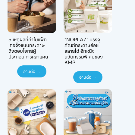
5 เหตุผลที่ทำไมแพ็ก
“NOPLAZ” บรรจุ
เกจจิ้งแบบกระดาษ
ภัณฑ์กระดาษย่อย
ถึงตอบโจทย์ผู้
สลายได้ อีกหนึ่ง
ประกอบการหลายคน
นวัตกรรมพิเศษของ
KMP
อ่านต่อ →
อ่านต่อ →