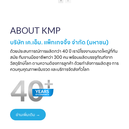
1
2
เป็นความประทับใจที่
แบรนด์คุณ
ครบวงจร
ไ
จับต้องได้
✔ ผลิตจากวัสดุ
มาพบกับโซลูชั่น
📅 26 - 30 May
Food Grade
ล
บรรจุภัณฑ์ที่สร้าง
2026
ปลอดภัย ได้
ความแตกต่างให้
⏰ เวลา 10.00-
มาตรฐานสากล
ใ
ABOUT KMP
แบรนด์ของคุณ🤝
18.00 น.
✔ รองรับ OEM
📅 พรุ่งนี้เท่านั้น
📌 Booth : YY33,
ออกแบบความ
⏰ เวลา 10.00-
ชาเลนเจอร์ ฮอลล์ 1,
ต้องการ
บริษัท เค.เอ็ม. แพ็กเกจจิ้ง จำกัด (มหาชน)
18.00 น.
อิมแพ็ค เมืองทอง
✔ ครบทุกขั้นตอนใน
📌 Booth : YY33,
ธานี
ที่เดียว
ด้วยประสบการณ์การผลิตกว่า 40 ปี เรามีโรงงานขนาดใหญ่ที่ทัน
ชาเลนเจอร์ ฮอลล์ 1,
#KMP
สมัย ทีมงานมืออาชีพกว่า 300 คน พร้อมผลิตบรรจุภัณฑ์จาก
อิมแพ็ค เมืองทอง
#KMPTHAILAND
พร้อมแนวคิดบรรจุ
ท
วัสดุรักษ์โลก ตามความต้องการลูกค้า ด้วยกำลังการผลิตสูง การ
ธานี
#THAIFEXANUG
ภัณฑ์ยั่งยืน เพิ่ม
ควบคุมคุณภาพเข้มงวด และบริการจัดส่งทั่วโลก
#KMP
A ASIA2026
มูลค่าให้สินค้าและ
#KMPTHAILAND
#บรรจุภัณฑ์กระดาษ
แบรนด์ของคุณ
#THAIFEXANUG
#บรรจุภัณฑ์รักษ์
📩 ปรึกษาฟรี เริ่มต้น
AASIA2026
โลก
ได้ทันที
#NewProduct
📦 One-Stop
ธ
#THAIFEX2026
Packaging
Solution
อ่านเพิ่มเติม →