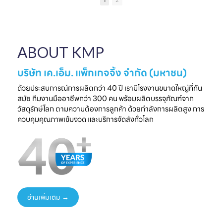
1
2
เป็นความประทับใจที่
แบรนด์คุณ
ครบวงจร
ไ
จับต้องได้
✔ ผลิตจากวัสดุ
มาพบกับโซลูชั่น
📅 26 - 30 May
Food Grade
ล
บรรจุภัณฑ์ที่สร้าง
2026
ปลอดภัย ได้
ความแตกต่างให้
⏰ เวลา 10.00-
มาตรฐานสากล
ใ
ABOUT KMP
แบรนด์ของคุณ🤝
18.00 น.
✔ รองรับ OEM
📅 พรุ่งนี้เท่านั้น
📌 Booth : YY33,
ออกแบบความ
⏰ เวลา 10.00-
ชาเลนเจอร์ ฮอลล์ 1,
ต้องการ
บริษัท เค.เอ็ม. แพ็กเกจจิ้ง จำกัด (มหาชน)
18.00 น.
อิมแพ็ค เมืองทอง
✔ ครบทุกขั้นตอนใน
📌 Booth : YY33,
ธานี
ที่เดียว
ด้วยประสบการณ์การผลิตกว่า 40 ปี เรามีโรงงานขนาดใหญ่ที่ทัน
ชาเลนเจอร์ ฮอลล์ 1,
#KMP
สมัย ทีมงานมืออาชีพกว่า 300 คน พร้อมผลิตบรรจุภัณฑ์จาก
อิมแพ็ค เมืองทอง
#KMPTHAILAND
พร้อมแนวคิดบรรจุ
ท
วัสดุรักษ์โลก ตามความต้องการลูกค้า ด้วยกำลังการผลิตสูง การ
ธานี
#THAIFEXANUG
ภัณฑ์ยั่งยืน เพิ่ม
ควบคุมคุณภาพเข้มงวด และบริการจัดส่งทั่วโลก
#KMP
A ASIA2026
มูลค่าให้สินค้าและ
#KMPTHAILAND
#บรรจุภัณฑ์กระดาษ
แบรนด์ของคุณ
#THAIFEXANUG
#บรรจุภัณฑ์รักษ์
📩 ปรึกษาฟรี เริ่มต้น
AASIA2026
โลก
ได้ทันที
#NewProduct
📦 One-Stop
ธ
#THAIFEX2026
Packaging
Solution
อ่านเพิ่มเติม →