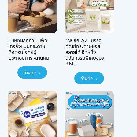
5 เหตุผลที่ทำไมแพ็ก
“NOPLAZ” บรรจุ
เกจจิ้งแบบกระดาษ
ภัณฑ์กระดาษย่อย
ถึงตอบโจทย์ผู้
สลายได้ อีกหนึ่ง
ประกอบการหลายคน
นวัตกรรมพิเศษของ
KMP
อ่านต่อ →
อ่านต่อ →