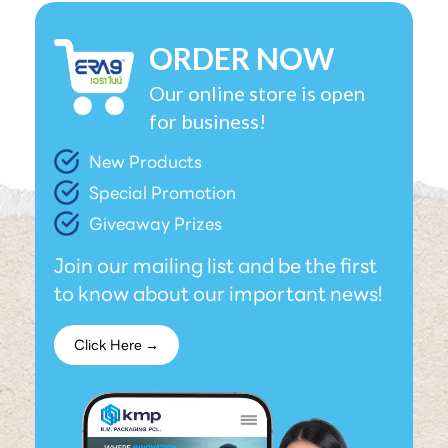
ORDER NOW
Our online store is open
for business!
New Products
Special Promotion
Giveaway Prizes
Join our mailing list and be the first
to know about our important news!
Click Here →