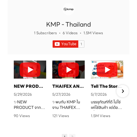
KMP - Thailand
1 Subscribers
•
6 Videos
•
1.5M Views
NEW PRODUCT จาก KMP
THAIFEX ANUGA ASIA 2026 ทุกบรรจุภัณฑ์ คือเรื่องราวของแบรนด์คุณ
Tell The Story Of Your Brand With KMP. Packaging
5/29/2026
5/27/2026
5/7/2026
✨NEW
✨พบกับ KMP ใน
บรรจุภัณฑ์ที่ดี ไม่ใช่
PRODUCT จาก
งาน THAIFEX
แค่ใส่สินค้า แต่ต้อง
จ
KMP
ANUGA ASIA
“สื่อสารแบรนด์” ได้
90 Views
121 Views
1.5M Views
ทุกบรรจุภัณฑ์ คือ
2026
ชัดเจน
•
0 Likes
•
0 Likes
•
1 Likes
เรื่องราวของแบรนด์
ครบทั้งบรรจุภัณฑ์
•
0 Comments
•
0 Comments
•
0 Comments
คุณ เราพร้อมเปลี่ยน
หลากหลายรูปแบบ
KMP โรงงานผู้บรรจุ
ทุกไอเดียให้กลาย
ตอบโจทย์สำหรับ
ภัณฑ์อาหารกระดาษ