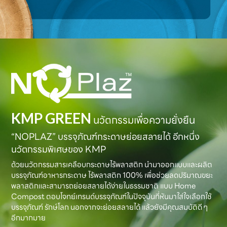
KMP GREEN
นวัตกรรมเพื่อความยั่งยืน
“NOPLAZ” บรรจุภัณฑ์กระดาษย่อยสลายได้ อีกหนึ่ง
นวัตกรรมพิเศษของ KMP
ด้วยนวัตกรรมสารเคลือบกระดาษไร้พลาสติก นำมาออกแบบและผลิต
บรรจุภัณฑ์อาหารกระดาษ ไร้พลาสติก 100% เพื่อช่วยลดปริมาณขยะ
พลาสติกและสามารถย่อยสลายได้ง่ายในธรรมชาติ แบบ Home
Compost ตอบโจทย์เทรนด์บรรจุภัณฑ์ในปัจจุบันที่หันมาใส่ใจเลือกใช้
บรรจุภัณฑ์ รักษ์โลก นอกจากจะย่อยสลายได้ แล้วยังมีคุณสมบัติดี ๆ
อีกมากมาย