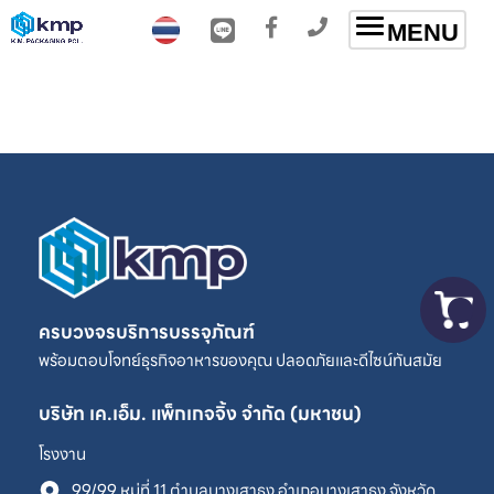
Toggle
MENU
navigation
ครบวงจรบริการบรรจุภัณฑ์
พร้อมตอบโจทย์ธุรกิจอาหารของคุณ ปลอดภัยและดีไซน์ทันสมัย
บริษัท เค.เอ็ม. แพ็กเกจจิ้ง จำกัด (มหาชน)
โรงงาน
99/99 หมู่ที่ 11 ตำบลบางเสาธง อำเภอบางเสาธง จังหวัด