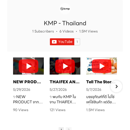
KMP - Thailand
1 Subscribers
•
6 Videos
•
1.5M Views
NEW PRODUCT จาก KMP
THAIFEX ANUGA ASIA 2026 ทุกบรรจุภัณฑ์ คือเรื่องราวของแบรนด์คุณ
Tell The Story Of Your Brand With KMP. Packaging
5/29/2026
5/27/2026
5/7/2026
✨NEW
✨พบกับ KMP ใน
บรรจุภัณฑ์ที่ดี ไม่ใช่
PRODUCT จาก
งาน THAIFEX
แค่ใส่สินค้า แต่ต้อง
จ
KMP
ANUGA ASIA
“สื่อสารแบรนด์” ได้
90 Views
121 Views
1.5M Views
ทุกบรรจุภัณฑ์ คือ
2026
ชัดเจน
•
0 Likes
•
0 Likes
•
1 Likes
เรื่องราวของแบรนด์
ครบทั้งบรรจุภัณฑ์
•
0 Comments
•
0 Comments
•
0 Comments
คุณ เราพร้อมเปลี่ยน
หลากหลายรูปแบบ
KMP โรงงานผู้บรรจุ
ทุกไอเดียให้กลาย
ตอบโจทย์สำหรับ
ภัณฑ์อาหารกระดาษ