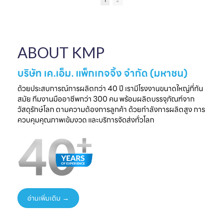
1
2
เป็นความประทับใจที่
แบรนด์คุณ
ครบวงจร
ไ
จับต้องได้
✔ ผลิตจากวัสดุ
มาพบกับโซลูชั่น
📅 26 - 30 May
Food Grade
ล
บรรจุภัณฑ์ที่สร้าง
2026
ปลอดภัย ได้
ความแตกต่างให้
⏰ เวลา 10.00-
มาตรฐานสากล
ใ
ABOUT KMP
แบรนด์ของคุณ🤝
18.00 น.
✔ รองรับ OEM
📅 พรุ่งนี้เท่านั้น
📌 Booth : YY33,
ออกแบบความ
⏰ เวลา 10.00-
ชาเลนเจอร์ ฮอลล์ 1,
ต้องการ
บริษัท เค.เอ็ม. แพ็กเกจจิ้ง จำกัด (มหาชน)
18.00 น.
อิมแพ็ค เมืองทอง
✔ ครบทุกขั้นตอนใน
📌 Booth : YY33,
ธานี
ที่เดียว
ด้วยประสบการณ์การผลิตกว่า 40 ปี เรามีโรงงานขนาดใหญ่ที่ทัน
ชาเลนเจอร์ ฮอลล์ 1,
#KMP
สมัย ทีมงานมืออาชีพกว่า 300 คน พร้อมผลิตบรรจุภัณฑ์จาก
อิมแพ็ค เมืองทอง
#KMPTHAILAND
พร้อมแนวคิดบรรจุ
ท
วัสดุรักษ์โลก ตามความต้องการลูกค้า ด้วยกำลังการผลิตสูง การ
ธานี
#THAIFEXANUG
ภัณฑ์ยั่งยืน เพิ่ม
ควบคุมคุณภาพเข้มงวด และบริการจัดส่งทั่วโลก
#KMP
A ASIA2026
มูลค่าให้สินค้าและ
#KMPTHAILAND
#บรรจุภัณฑ์กระดาษ
แบรนด์ของคุณ
#THAIFEXANUG
#บรรจุภัณฑ์รักษ์
📩 ปรึกษาฟรี เริ่มต้น
AASIA2026
โลก
ได้ทันที
#NewProduct
📦 One-Stop
ธ
#THAIFEX2026
Packaging
Solution
อ่านเพิ่มเติม →