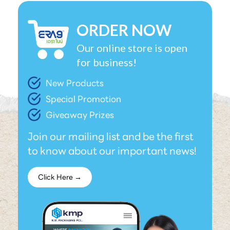
ORDER NOW
Our online store is open
for business!
New Products
Special Promotion
Giveaway Prizes
Join our mailing list and be the first
to know about our important news!
Click Here →