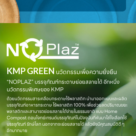
KMP GREEN
นวัตกรรมเพื่อความยั่งยืน
“NOPLAZ” บรรจุภัณฑ์กระดาษย่อยสลายได้ อีกหนึ่ง
นวัตกรรมพิเศษของ KMP
ด้วยนวัตกรรมสารเคลือบกระดาษไร้พลาสติก นำมาออกแบบและผลิต
บรรจุภัณฑ์อาหารกระดาษ ไร้พลาสติก 100% เพื่อช่วยลดปริมาณขยะ
พลาสติกและสามารถย่อยสลายได้ง่ายในธรรมชาติ แบบ Home
Compost ตอบโจทย์เทรนด์บรรจุภัณฑ์ในปัจจุบันที่หันมาใส่ใจเลือกใช้
บรรจุภัณฑ์ รักษ์โลก นอกจากจะย่อยสลายได้ แล้วยังมีคุณสมบัติดี ๆ
อีกมากมาย