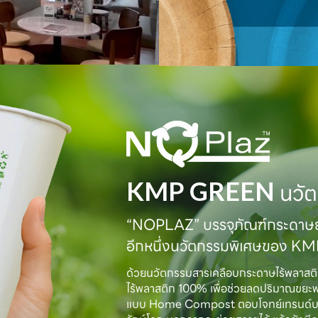
KMP GREEN
นวัต
“NOPLAZ” บรรจุภัณฑ์กระดาษย่
อีกหนึ่งนวัตกรรมพิเศษของ K
ด้วยนวัตกรรมสารเคลือบกระดาษไร้พลาสต
ไร้พลาสติก 100% เพื่อช่วยลดปริมาณขยะ
แบบ Home Compost ตอบโจทย์เทรนด์บรรจุภั