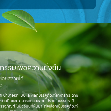
กรรมเพื่อความยั่งยืน
อยสลายได้

MP
ิก นำมาออกแบบและผลิตบรรจุภัณฑ์อาหารกระดาษ

พลาสติกและสามารถย่อยสลายได้ง่ายในธรรมชาติ

ณฑ์ในปัจจุบันที่หันมาใส่ใจเลือกใช้บรรจุภัณฑ์
