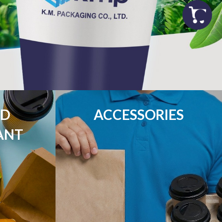
D

ACCESSORIES
ANT