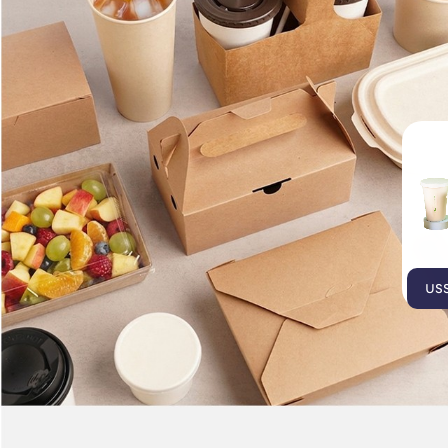
บรรจุภัณฑ์เยื่อธรรมชาติ
บรรจุภัณฑ์ไบโอรักษ์โลก