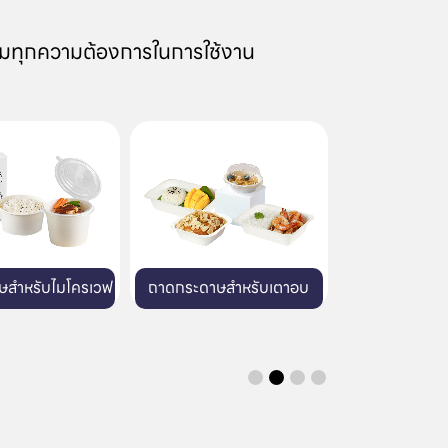
มทุกความต้องการในการใช้งาน
าษสำหรับเตาอบ
แก้วพลาสติก
บรรจุภัณฑ์