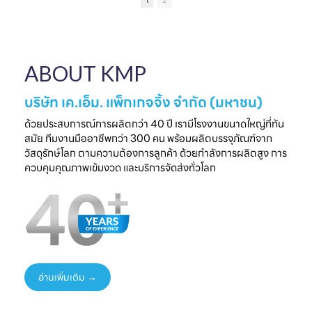
1
2
เป็นความประทับใจที่
แบรนด์คุณ
ครบวงจร
ไ
จับต้องได้
✔ ผลิตจากวัสดุ
มาพบกับโซลูชั่น
📅 26 - 30 May
Food Grade
ล
บรรจุภัณฑ์ที่สร้าง
2026
ปลอดภัย ได้
ความแตกต่างให้
⏰ เวลา 10.00-
มาตรฐานสากล
ใ
ABOUT KMP
แบรนด์ของคุณ🤝
18.00 น.
✔ รองรับ OEM
📅 พรุ่งนี้เท่านั้น
📌 Booth : YY33,
ออกแบบความ
⏰ เวลา 10.00-
ชาเลนเจอร์ ฮอลล์ 1,
ต้องการ
บริษัท เค.เอ็ม. แพ็กเกจจิ้ง จำกัด (มหาชน)
18.00 น.
อิมแพ็ค เมืองทอง
✔ ครบทุกขั้นตอนใน
📌 Booth : YY33,
ธานี
ที่เดียว
ด้วยประสบการณ์การผลิตกว่า 40 ปี เรามีโรงงานขนาดใหญ่ที่ทัน
ชาเลนเจอร์ ฮอลล์ 1,
#KMP
สมัย ทีมงานมืออาชีพกว่า 300 คน พร้อมผลิตบรรจุภัณฑ์จาก
อิมแพ็ค เมืองทอง
#KMPTHAILAND
พร้อมแนวคิดบรรจุ
ท
วัสดุรักษ์โลก ตามความต้องการลูกค้า ด้วยกำลังการผลิตสูง การ
ธานี
#THAIFEXANUG
ภัณฑ์ยั่งยืน เพิ่ม
ควบคุมคุณภาพเข้มงวด และบริการจัดส่งทั่วโลก
#KMP
A ASIA2026
มูลค่าให้สินค้าและ
#KMPTHAILAND
#บรรจุภัณฑ์กระดาษ
แบรนด์ของคุณ
#THAIFEXANUG
#บรรจุภัณฑ์รักษ์
📩 ปรึกษาฟรี เริ่มต้น
AASIA2026
โลก
ได้ทันที
#NewProduct
📦 One-Stop
ธ
#THAIFEX2026
Packaging
Solution
อ่านเพิ่มเติม →