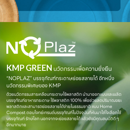
KMP GREEN
นวัตกรรมเพื่อความยั่งยืน
“NOPLAZ” บรรจุภัณฑ์กระดาษย่อยสลายได้ อีกหนึ่ง
นวัตกรรมพิเศษของ KMP
ด้วยนวัตกรรมสารเคลือบกระดาษไร้พลาสติก นำมาออกแบบและผลิต
บรรจุภัณฑ์อาหารกระดาษ ไร้พลาสติก 100% เพื่อช่วยลดปริมาณขยะ
พลาสติกและสามารถย่อยสลายได้ง่ายในธรรมชาติ แบบ Home
Compost ตอบโจทย์เทรนด์บรรจุภัณฑ์ในปัจจุบันที่หันมาใส่ใจเลือกใช้
บรรจุภัณฑ์ รักษ์โลก นอกจากจะย่อยสลายได้ แล้วยังมีคุณสมบัติดี ๆ
อีกมากมาย