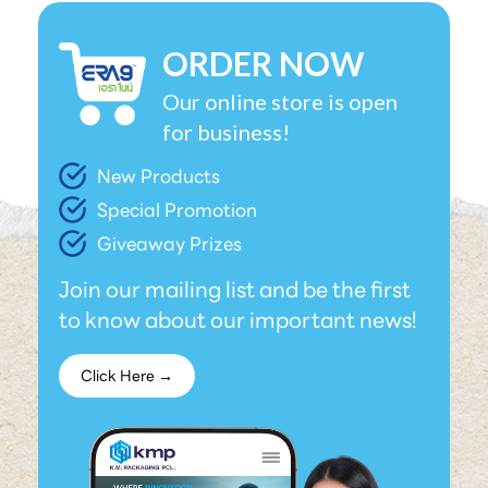
ORDER NOW
Our online store is open
for business!
New Products
Special Promotion
Giveaway Prizes
Join our mailing list and be the first
to know about our important news!
Click Here →