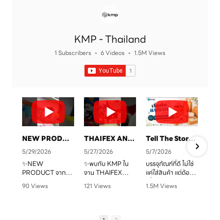
KMP - Thailand
1 Subscribers
•
6 Videos
•
1.5M Views
NEW PRODUCT จาก KMP
THAIFEX ANUGA ASIA 2026 ทุกบรรจุภัณฑ์ คือเรื่องราวของแบรนด์คุณ
Tell The Story Of Your Brand With KMP. Packaging
5/29/2026
5/27/2026
5/7/2026
✨NEW
✨พบกับ KMP ใน
บรรจุภัณฑ์ที่ดี ไม่ใช่
PRODUCT จาก
งาน THAIFEX
แค่ใส่สินค้า แต่ต้อง
จ
KMP
ANUGA ASIA
“สื่อสารแบรนด์” ได้
90 Views
121 Views
1.5M Views
ทุกบรรจุภัณฑ์ คือ
2026
ชัดเจน
•
0 Likes
•
0 Likes
•
1 Likes
เรื่องราวของแบรนด์
ครบทั้งบรรจุภัณฑ์
•
0 Comments
•
0 Comments
•
0 Comments
คุณ เราพร้อมเปลี่ยน
หลากหลายรูปแบบ
KMP โรงงานผู้บรรจุ
ทุกไอเดียให้กลาย
ตอบโจทย์สำหรับ
ภัณฑ์อาหารกระดาษ