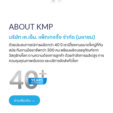
1
2
เป็นความประทับใจที่
แบรนด์คุณ
ครบวงจร
ไ
จับต้องได้
✔ ผลิตจากวัสดุ
มาพบกับโซลูชั่น
📅 26 - 30 May
Food Grade
ล
บรรจุภัณฑ์ที่สร้าง
2026
ปลอดภัย ได้
ความแตกต่างให้
⏰ เวลา 10.00-
มาตรฐานสากล
ใ
ABOUT KMP
แบรนด์ของคุณ🤝
18.00 น.
✔ รองรับ OEM
📅 พรุ่งนี้เท่านั้น
📌 Booth : YY33,
ออกแบบความ
⏰ เวลา 10.00-
ชาเลนเจอร์ ฮอลล์ 1,
ต้องการ
บริษัท เค.เอ็ม. แพ็กเกจจิ้ง จำกัด (มหาชน)
18.00 น.
อิมแพ็ค เมืองทอง
✔ ครบทุกขั้นตอนใน
📌 Booth : YY33,
ธานี
ที่เดียว
ด้วยประสบการณ์การผลิตกว่า 40 ปี เรามีโรงงานขนาดใหญ่ที่ทัน
ชาเลนเจอร์ ฮอลล์ 1,
#KMP
สมัย ทีมงานมืออาชีพกว่า 300 คน พร้อมผลิตบรรจุภัณฑ์จาก
อิมแพ็ค เมืองทอง
#KMPTHAILAND
พร้อมแนวคิดบรรจุ
ท
วัสดุรักษ์โลก ตามความต้องการลูกค้า ด้วยกำลังการผลิตสูง การ
ธานี
#THAIFEXANUG
ภัณฑ์ยั่งยืน เพิ่ม
ควบคุมคุณภาพเข้มงวด และบริการจัดส่งทั่วโลก
#KMP
A ASIA2026
มูลค่าให้สินค้าและ
#KMPTHAILAND
#บรรจุภัณฑ์กระดาษ
แบรนด์ของคุณ
#THAIFEXANUG
#บรรจุภัณฑ์รักษ์
📩 ปรึกษาฟรี เริ่มต้น
AASIA2026
โลก
ได้ทันที
#NewProduct
📦 One-Stop
ธ
#THAIFEX2026
Packaging
Solution
อ่านเพิ่มเติม →