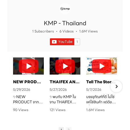
KMP - Thailand
1 Subscribers
•
6 Videos
•
1.6M Views
NEW PRODUCT จาก KMP
THAIFEX ANUGA ASIA 2026 ทุกบรรจุภัณฑ์ คือเรื่องราวของแบรนด์คุณ
Tell The Story Of Your Brand With KMP. Packaging
5/29/2026
5/27/2026
5/7/2026
✨NEW
✨พบกับ KMP ใน
บรรจุภัณฑ์ที่ดี ไม่ใช่
PRODUCT จาก
งาน THAIFEX
แค่ใส่สินค้า แต่ต้อง
จ
KMP
ANUGA ASIA
“สื่อสารแบรนด์” ได้
90 Views
121 Views
1.6M Views
ทุกบรรจุภัณฑ์ คือ
2026
ชัดเจน
•
0 Likes
•
0 Likes
•
1 Likes
เรื่องราวของแบรนด์
ครบทั้งบรรจุภัณฑ์
•
0 Comments
•
0 Comments
•
0 Comments
คุณ เราพร้อมเปลี่ยน
หลากหลายรูปแบบ
KMP โรงงานผู้บรรจุ
ทุกไอเดียให้กลาย
ตอบโจทย์สำหรับ
ภัณฑ์อาหารกระดาษ