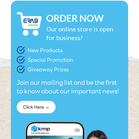
ORDER NOW
Our online store is open
for business!
New Products
Special Promotion
Giveaway Prizes
Join our mailing list and be the first
to know about our important news!
Click Here →