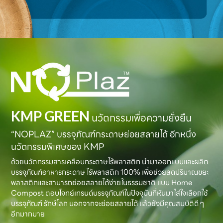
KMP GREEN
นวัตกรรมเพื่อความยั่งยืน
“NOPLAZ” บรรจุภัณฑ์กระดาษย่อยสลายได้ อีกหนึ่ง
นวัตกรรมพิเศษของ KMP
ด้วยนวัตกรรมสารเคลือบกระดาษไร้พลาสติก นำมาออกแบบและผลิต
บรรจุภัณฑ์อาหารกระดาษ ไร้พลาสติก 100% เพื่อช่วยลดปริมาณขยะ
พลาสติกและสามารถย่อยสลายได้ง่ายในธรรมชาติ แบบ Home
Compost ตอบโจทย์เทรนด์บรรจุภัณฑ์ในปัจจุบันที่หันมาใส่ใจเลือกใช้
บรรจุภัณฑ์ รักษ์โลก นอกจากจะย่อยสลายได้ แล้วยังมีคุณสมบัติดี ๆ
อีกมากมาย