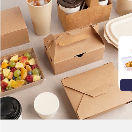
บรรจุภัณฑ์ไบโอรักษ์โลก
บรรจุภัณฑ์อาหาร
ถ้วยก