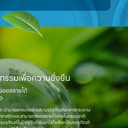
กรรมเพื่อความยั่งยืน
อยสลายได้

MP
ิก นำมาออกแบบและผลิตบรรจุภัณฑ์อาหารกระดาษ

พลาสติกและสามารถย่อยสลายได้ง่ายในธรรมชาติ

ณฑ์ในปัจจุบันที่หันมาใส่ใจเลือกใช้บรรจุภัณฑ์
