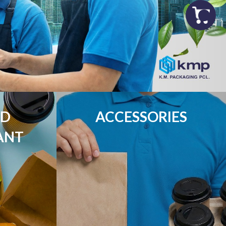
D

ACCESSORIES
ANT