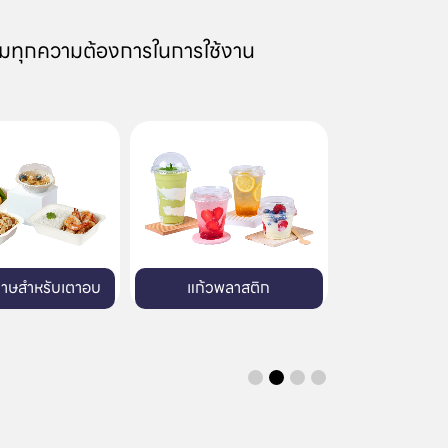
มทุกความต้องการในการใช้งาน
้วพลาสติก
บรรจุภัณฑ์พลาสติก
บรรจุภัณฑ์พิมพ