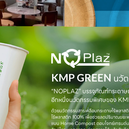
KMP GREEN
นวัต
“NOPLAZ” บรรจุภัณฑ์กระดาษย่
อีกหนึ่งนวัตกรรมพิเศษของ K
ด้วยนวัตกรรมสารเคลือบกระดาษไร้พลาสต
ไร้พลาสติก 100% เพื่อช่วยลดปริมาณขยะ
แบบ Home Compost ตอบโจทย์เทรนด์บรรจุภั