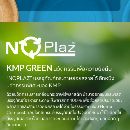
KMP GREEN
นวัตกรรมเพื่อความยั่งยืน
“NOPLAZ” บรรจุภัณฑ์กระดาษย่อยสลายได้ อีกหนึ่ง
นวัตกรรมพิเศษของ KMP
ด้วยนวัตกรรมสารเคลือบกระดาษไร้พลาสติก นำมาออกแบบและผลิต
บรรจุภัณฑ์อาหารกระดาษ ไร้พลาสติก 100% เพื่อช่วยลดปริมาณขยะ
พลาสติกและสามารถย่อยสลายได้ง่ายในธรรมชาติ แบบ Home
Compost ตอบโจทย์เทรนด์บรรจุภัณฑ์ในปัจจุบันที่หันมาใส่ใจเลือกใช้
บรรจุภัณฑ์ รักษ์โลก นอกจากจะย่อยสลายได้ แล้วยังมีคุณสมบัติดี ๆ
อีกมากมาย