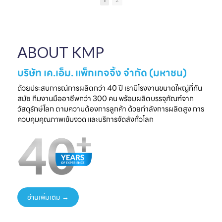
1
2
เป็นความประทับใจที่
แบรนด์คุณ
ครบวงจร
ไ
จับต้องได้
✔ ผลิตจากวัสดุ
มาพบกับโซลูชั่น
📅 26 - 30 May
Food Grade
ล
บรรจุภัณฑ์ที่สร้าง
2026
ปลอดภัย ได้
ความแตกต่างให้
⏰ เวลา 10.00-
มาตรฐานสากล
ใ
ABOUT KMP
แบรนด์ของคุณ🤝
18.00 น.
✔ รองรับ OEM
📅 พรุ่งนี้เท่านั้น
📌 Booth : YY33,
ออกแบบความ
⏰ เวลา 10.00-
ชาเลนเจอร์ ฮอลล์ 1,
ต้องการ
บริษัท เค.เอ็ม. แพ็กเกจจิ้ง จำกัด (มหาชน)
18.00 น.
อิมแพ็ค เมืองทอง
✔ ครบทุกขั้นตอนใน
📌 Booth : YY33,
ธานี
ที่เดียว
ด้วยประสบการณ์การผลิตกว่า 40 ปี เรามีโรงงานขนาดใหญ่ที่ทัน
ชาเลนเจอร์ ฮอลล์ 1,
#KMP
สมัย ทีมงานมืออาชีพกว่า 300 คน พร้อมผลิตบรรจุภัณฑ์จาก
อิมแพ็ค เมืองทอง
#KMPTHAILAND
พร้อมแนวคิดบรรจุ
ท
วัสดุรักษ์โลก ตามความต้องการลูกค้า ด้วยกำลังการผลิตสูง การ
ธานี
#THAIFEXANUG
ภัณฑ์ยั่งยืน เพิ่ม
ควบคุมคุณภาพเข้มงวด และบริการจัดส่งทั่วโลก
#KMP
A ASIA2026
มูลค่าให้สินค้าและ
#KMPTHAILAND
#บรรจุภัณฑ์กระดาษ
แบรนด์ของคุณ
#THAIFEXANUG
#บรรจุภัณฑ์รักษ์
📩 ปรึกษาฟรี เริ่มต้น
AASIA2026
โลก
ได้ทันที
#NewProduct
📦 One-Stop
ธ
#THAIFEX2026
Packaging
Solution
อ่านเพิ่มเติม →