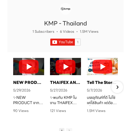
KMP - Thailand
1 Subscribers
•
6 Videos
•
1.5M Views
NEW PRODUCT จาก KMP
THAIFEX ANUGA ASIA 2026 ทุกบรรจุภัณฑ์ คือเรื่องราวของแบรนด์คุณ
Tell The Story Of Your Brand With KMP. Packaging
5/29/2026
5/27/2026
5/7/2026
✨NEW
✨พบกับ KMP ใน
บรรจุภัณฑ์ที่ดี ไม่ใช่
PRODUCT จาก
งาน THAIFEX
แค่ใส่สินค้า แต่ต้อง
จ
KMP
ANUGA ASIA
“สื่อสารแบรนด์” ได้
90 Views
121 Views
1.5M Views
ทุกบรรจุภัณฑ์ คือ
2026
ชัดเจน
•
0 Likes
•
0 Likes
•
1 Likes
เรื่องราวของแบรนด์
ครบทั้งบรรจุภัณฑ์
•
0 Comments
•
0 Comments
•
0 Comments
คุณ เราพร้อมเปลี่ยน
หลากหลายรูปแบบ
KMP โรงงานผู้บรรจุ
ทุกไอเดียให้กลาย
ตอบโจทย์สำหรับ
ภัณฑ์อาหารกระดาษ