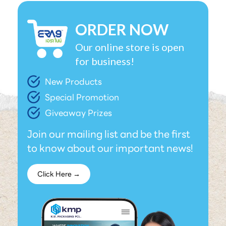
ORDER NOW
Our online store is open
for business!
New Products
Special Promotion
Giveaway Prizes
Join our mailing list and be the first
to know about our important news!
Click Here →