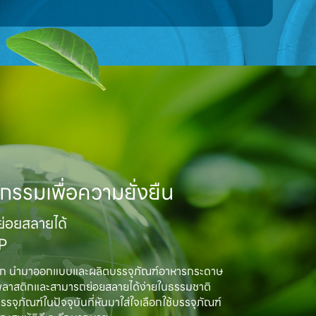
กรรมเพื่อความยั่งยืน
อยสลายได้

MP
ิก นำมาออกแบบและผลิตบรรจุภัณฑ์อาหารกระดาษ

พลาสติกและสามารถย่อยสลายได้ง่ายในธรรมชาติ

ณฑ์ในปัจจุบันที่หันมาใส่ใจเลือกใช้บรรจุภัณฑ์
