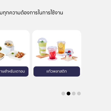
มทุกความต้องการในการใช้งาน
ก้วพลาสติก
บรรจุภัณฑ์พลาสติก
บรรจุภัณฑ์พิม