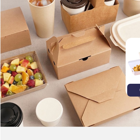
บรรจุภัณฑ์ไบโอรักษ์โลก
บรรจุภัณฑ์อาหาร
ถ้วย