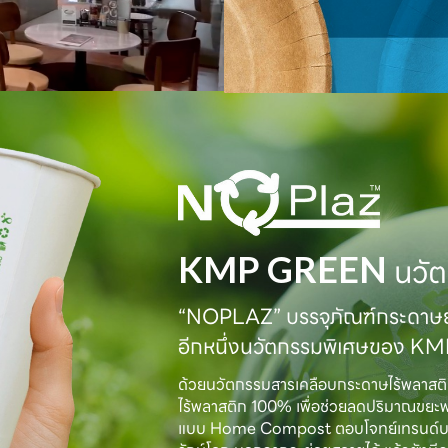
KMP GREEN
นวัต
“NOPLAZ” บรรจุภัณฑ์กระดาษย่
อีกหนึ่งนวัตกรรมพิเศษของ K
ด้วยนวัตกรรมสารเคลือบกระดาษไร้พลาสต
ไร้พลาสติก 100% เพื่อช่วยลดปริมาณขยะ
แบบ Home Compost ตอบโจทย์เทรนด์บรรจุภั