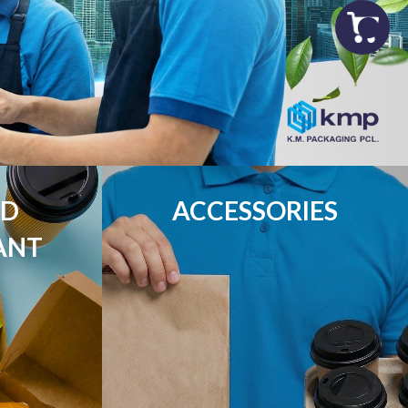
D

ACCESSORIES
ANT