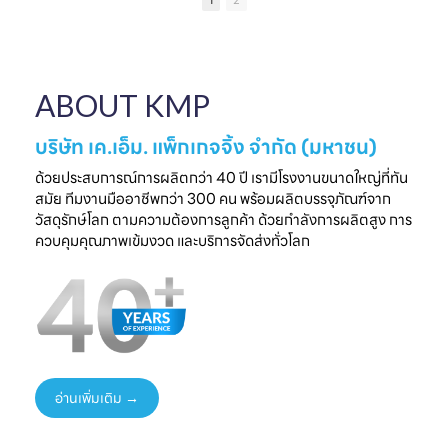
1
2
เป็นความประทับใจที่
แบรนด์คุณ
ครบวงจร
ไ
จับต้องได้
✔ ผลิตจากวัสดุ
มาพบกับโซลูชั่น
📅 26 - 30 May
Food Grade
ล
บรรจุภัณฑ์ที่สร้าง
2026
ปลอดภัย ได้
ความแตกต่างให้
⏰ เวลา 10.00-
มาตรฐานสากล
ใ
ABOUT KMP
แบรนด์ของคุณ🤝
18.00 น.
✔ รองรับ OEM
📅 พรุ่งนี้เท่านั้น
📌 Booth : YY33,
ออกแบบความ
⏰ เวลา 10.00-
ชาเลนเจอร์ ฮอลล์ 1,
ต้องการ
บริษัท เค.เอ็ม. แพ็กเกจจิ้ง จำกัด (มหาชน)
18.00 น.
อิมแพ็ค เมืองทอง
✔ ครบทุกขั้นตอนใน
📌 Booth : YY33,
ธานี
ที่เดียว
ด้วยประสบการณ์การผลิตกว่า 40 ปี เรามีโรงงานขนาดใหญ่ที่ทัน
ชาเลนเจอร์ ฮอลล์ 1,
#KMP
สมัย ทีมงานมืออาชีพกว่า 300 คน พร้อมผลิตบรรจุภัณฑ์จาก
อิมแพ็ค เมืองทอง
#KMPTHAILAND
พร้อมแนวคิดบรรจุ
ท
วัสดุรักษ์โลก ตามความต้องการลูกค้า ด้วยกำลังการผลิตสูง การ
ธานี
#THAIFEXANUG
ภัณฑ์ยั่งยืน เพิ่ม
ควบคุมคุณภาพเข้มงวด และบริการจัดส่งทั่วโลก
#KMP
A ASIA2026
มูลค่าให้สินค้าและ
#KMPTHAILAND
#บรรจุภัณฑ์กระดาษ
แบรนด์ของคุณ
#THAIFEXANUG
#บรรจุภัณฑ์รักษ์
📩 ปรึกษาฟรี เริ่มต้น
AASIA2026
โลก
ได้ทันที
#NewProduct
📦 One-Stop
ธ
#THAIFEX2026
Packaging
Solution
อ่านเพิ่มเติม →