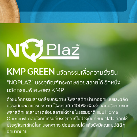
KMP GREEN
นวัตกรรมเพื่อความยั่งยืน
“NOPLAZ” บรรจุภัณฑ์กระดาษย่อยสลายได้ อีกหนึ่ง
นวัตกรรมพิเศษของ KMP
ด้วยนวัตกรรมสารเคลือบกระดาษไร้พลาสติก นำมาออกแบบและผลิต
บรรจุภัณฑ์อาหารกระดาษ ไร้พลาสติก 100% เพื่อช่วยลดปริมาณขยะ
พลาสติกและสามารถย่อยสลายได้ง่ายในธรรมชาติ แบบ Home
Compost ตอบโจทย์เทรนด์บรรจุภัณฑ์ในปัจจุบันที่หันมาใส่ใจเลือกใช้
บรรจุภัณฑ์ รักษ์โลก นอกจากจะย่อยสลายได้ แล้วยังมีคุณสมบัติดี ๆ
อีกมากมาย