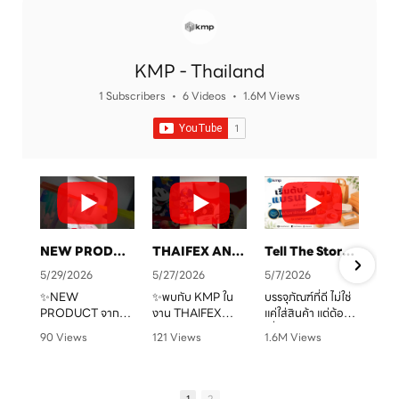
KMP - Thailand
1 Subscribers
•
6 Videos
•
1.6M Views
NEW PRODUCT จาก KMP
THAIFEX ANUGA ASIA 2026 ทุกบรรจุภัณฑ์ คือเรื่องราวของแบรนด์คุณ
Tell The Story Of Your Brand With KMP. Packaging
5/29/2026
5/27/2026
5/7/2026
✨NEW
✨พบกับ KMP ใน
บรรจุภัณฑ์ที่ดี ไม่ใช่
PRODUCT จาก
งาน THAIFEX
แค่ใส่สินค้า แต่ต้อง
จ
KMP
ANUGA ASIA
“สื่อสารแบรนด์” ได้
90 Views
121 Views
1.6M Views
ทุกบรรจุภัณฑ์ คือ
2026
ชัดเจน
•
0 Likes
•
0 Likes
•
1 Likes
เรื่องราวของแบรนด์
ครบทั้งบรรจุภัณฑ์
•
0 Comments
•
0 Comments
•
0 Comments
คุณ เราพร้อมเปลี่ยน
หลากหลายรูปแบบ
KMP โรงงานผู้บรรจุ
ทุกไอเดียให้กลาย
ตอบโจทย์สำหรับ
ภัณฑ์อาหารกระดาษ