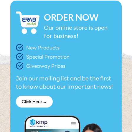
ORDER NOW
Our online store is open
for business!
New Products
Special Promotion
Giveaway Prizes
Join our mailing list and be the first
to know about our important news!
Click Here →