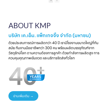
1
2
เป็นความประทับใจที่
แบรนด์คุณ
ครบวงจร
ไ
จับต้องได้
✔ ผลิตจากวัสดุ
มาพบกับโซลูชั่น
📅 26 - 30 May
Food Grade
ล
บรรจุภัณฑ์ที่สร้าง
2026
ปลอดภัย ได้
ความแตกต่างให้
⏰ เวลา 10.00-
มาตรฐานสากล
ใ
ABOUT KMP
แบรนด์ของคุณ🤝
18.00 น.
✔ รองรับ OEM
📅 พรุ่งนี้เท่านั้น
📌 Booth : YY33,
ออกแบบความ
⏰ เวลา 10.00-
ชาเลนเจอร์ ฮอลล์ 1,
ต้องการ
บริษัท เค.เอ็ม. แพ็กเกจจิ้ง จำกัด (มหาชน)
18.00 น.
อิมแพ็ค เมืองทอง
✔ ครบทุกขั้นตอนใน
📌 Booth : YY33,
ธานี
ที่เดียว
ด้วยประสบการณ์การผลิตกว่า 40 ปี เรามีโรงงานขนาดใหญ่ที่ทัน
ชาเลนเจอร์ ฮอลล์ 1,
#KMP
สมัย ทีมงานมืออาชีพกว่า 300 คน พร้อมผลิตบรรจุภัณฑ์จาก
อิมแพ็ค เมืองทอง
#KMPTHAILAND
พร้อมแนวคิดบรรจุ
ท
วัสดุรักษ์โลก ตามความต้องการลูกค้า ด้วยกำลังการผลิตสูง การ
ธานี
#THAIFEXANUG
ภัณฑ์ยั่งยืน เพิ่ม
ควบคุมคุณภาพเข้มงวด และบริการจัดส่งทั่วโลก
#KMP
A ASIA2026
มูลค่าให้สินค้าและ
#KMPTHAILAND
#บรรจุภัณฑ์กระดาษ
แบรนด์ของคุณ
#THAIFEXANUG
#บรรจุภัณฑ์รักษ์
📩 ปรึกษาฟรี เริ่มต้น
AASIA2026
โลก
ได้ทันที
#NewProduct
📦 One-Stop
ธ
#THAIFEX2026
Packaging
Solution
อ่านเพิ่มเติม →