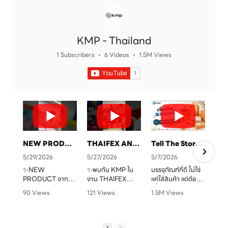
KMP - Thailand
1 Subscribers
•
6 Videos
•
1.5M Views
NEW PRODUCT จาก KMP
THAIFEX ANUGA ASIA 2026 ทุกบรรจุภัณฑ์ คือเรื่องราวของแบรนด์คุณ
Tell The Story Of Your Brand With KMP. Packaging
5/29/2026
5/27/2026
5/7/2026
✨NEW
✨พบกับ KMP ใน
บรรจุภัณฑ์ที่ดี ไม่ใช่
PRODUCT จาก
งาน THAIFEX
แค่ใส่สินค้า แต่ต้อง
จ
KMP
ANUGA ASIA
“สื่อสารแบรนด์” ได้
90 Views
121 Views
1.5M Views
ทุกบรรจุภัณฑ์ คือ
2026
ชัดเจน
•
0 Likes
•
0 Likes
•
1 Likes
เรื่องราวของแบรนด์
ครบทั้งบรรจุภัณฑ์
•
0 Comments
•
0 Comments
•
0 Comments
คุณ เราพร้อมเปลี่ยน
หลากหลายรูปแบบ
KMP โรงงานผู้บรรจุ
ทุกไอเดียให้กลาย
ตอบโจทย์สำหรับ
ภัณฑ์อาหารกระดาษ