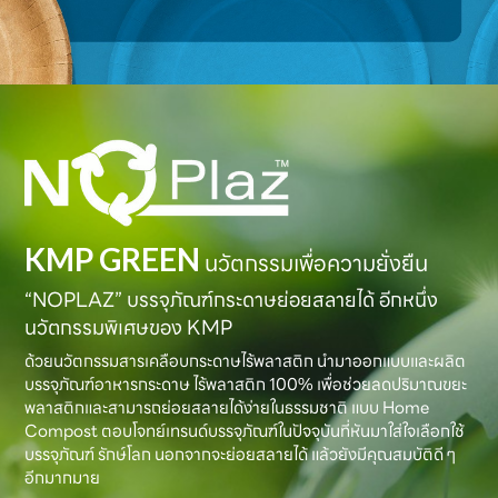
KMP GREEN
นวัตกรรมเพื่อความยั่งยืน
“NOPLAZ” บรรจุภัณฑ์กระดาษย่อยสลายได้ อีกหนึ่ง
นวัตกรรมพิเศษของ KMP
ด้วยนวัตกรรมสารเคลือบกระดาษไร้พลาสติก นำมาออกแบบและผลิต
บรรจุภัณฑ์อาหารกระดาษ ไร้พลาสติก 100% เพื่อช่วยลดปริมาณขยะ
พลาสติกและสามารถย่อยสลายได้ง่ายในธรรมชาติ แบบ Home
Compost ตอบโจทย์เทรนด์บรรจุภัณฑ์ในปัจจุบันที่หันมาใส่ใจเลือกใช้
บรรจุภัณฑ์ รักษ์โลก นอกจากจะย่อยสลายได้ แล้วยังมีคุณสมบัติดี ๆ
อีกมากมาย