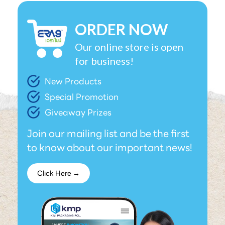
ORDER NOW
Our online store is open
for business!
New Products
Special Promotion
Giveaway Prizes
Join our mailing list and be the first
to know about our important news!
Click Here →