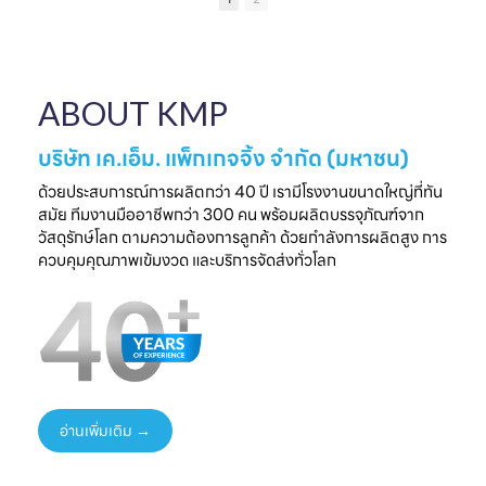
เป็นความประทับใจที่
แบรนด์คุณ
ครบวงจร
ไ
จับต้องได้
✔ ผลิตจากวัสดุ
มาพบกับโซลูชั่น
📅 26 - 30 May
Food Grade
ล
บรรจุภัณฑ์ที่สร้าง
2026
ปลอดภัย ได้
ความแตกต่างให้
⏰ เวลา 10.00-
มาตรฐานสากล
ใ
ABOUT KMP
แบรนด์ของคุณ🤝
18.00 น.
✔ รองรับ OEM
📅 พรุ่งนี้เท่านั้น
📌 Booth : YY33,
ออกแบบความ
⏰ เวลา 10.00-
ชาเลนเจอร์ ฮอลล์ 1,
ต้องการ
บริษัท เค.เอ็ม. แพ็กเกจจิ้ง จำกัด (มหาชน)
18.00 น.
อิมแพ็ค เมืองทอง
✔ ครบทุกขั้นตอนใน
📌 Booth : YY33,
ธานี
ที่เดียว
ด้วยประสบการณ์การผลิตกว่า 40 ปี เรามีโรงงานขนาดใหญ่ที่ทัน
ชาเลนเจอร์ ฮอลล์ 1,
#KMP
สมัย ทีมงานมืออาชีพกว่า 300 คน พร้อมผลิตบรรจุภัณฑ์จาก
อิมแพ็ค เมืองทอง
#KMPTHAILAND
พร้อมแนวคิดบรรจุ
ท
วัสดุรักษ์โลก ตามความต้องการลูกค้า ด้วยกำลังการผลิตสูง การ
ธานี
#THAIFEXANUG
ภัณฑ์ยั่งยืน เพิ่ม
ควบคุมคุณภาพเข้มงวด และบริการจัดส่งทั่วโลก
#KMP
A ASIA2026
มูลค่าให้สินค้าและ
#KMPTHAILAND
#บรรจุภัณฑ์กระดาษ
แบรนด์ของคุณ
#THAIFEXANUG
#บรรจุภัณฑ์รักษ์
📩 ปรึกษาฟรี เริ่มต้น
AASIA2026
โลก
ได้ทันที
#NewProduct
📦 One-Stop
ธ
#THAIFEX2026
Packaging
Solution
อ่านเพิ่มเติม →