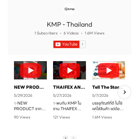
KMP - Thailand
1 Subscribers
•
6 Videos
•
1.6M Views
NEW PRODUCT จาก KMP
THAIFEX ANUGA ASIA 2026 ทุกบรรจุภัณฑ์ คือเรื่องราวของแบรนด์คุณ
Tell The Story Of Your Brand With KMP. Packaging
5/29/2026
5/27/2026
5/7/2026
✨NEW
✨พบกับ KMP ใน
บรรจุภัณฑ์ที่ดี ไม่ใช่
PRODUCT จาก
งาน THAIFEX
แค่ใส่สินค้า แต่ต้อง
จ
KMP
ANUGA ASIA
“สื่อสารแบรนด์” ได้
90 Views
121 Views
1.6M Views
ทุกบรรจุภัณฑ์ คือ
2026
ชัดเจน
•
0 Likes
•
0 Likes
•
1 Likes
เรื่องราวของแบรนด์
ครบทั้งบรรจุภัณฑ์
•
0 Comments
•
0 Comments
•
0 Comments
คุณ เราพร้อมเปลี่ยน
หลากหลายรูปแบบ
KMP โรงงานผู้บรรจุ
ทุกไอเดียให้กลาย
ตอบโจทย์สำหรับ
ภัณฑ์อาหารกระดาษ
1
2