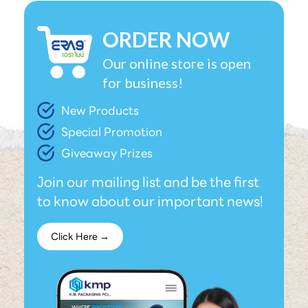
ORDER NOW
Our online store is open
for business!
New Products
Special Promotion
Giveaway Prizes
Join our mailing list and be the first
to know about our important news!
Click Here →