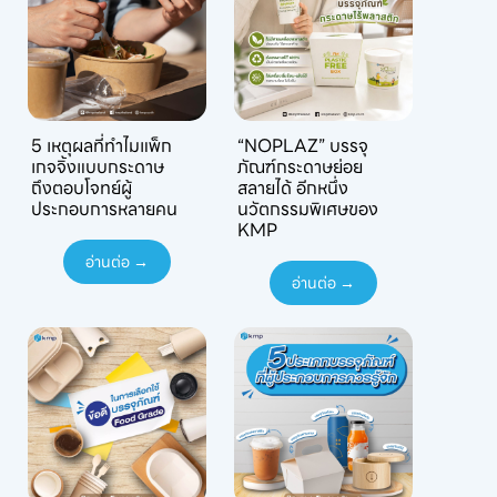
5 เหตุผลที่ทำไมแพ็ก
“NOPLAZ” บรรจุ
เกจจิ้งแบบกระดาษ
ภัณฑ์กระดาษย่อย
ถึงตอบโจทย์ผู้
สลายได้ อีกหนึ่ง
ประกอบการหลายคน
นวัตกรรมพิเศษของ
KMP
อ่านต่อ →
อ่านต่อ →