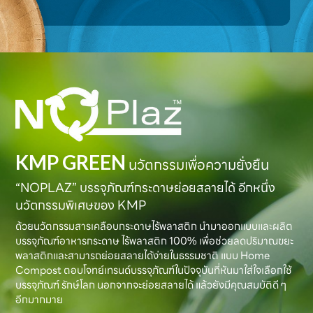
KMP GREEN
นวัตกรรมเพื่อความยั่งยืน
“NOPLAZ” บรรจุภัณฑ์กระดาษย่อยสลายได้ อีกหนึ่ง
นวัตกรรมพิเศษของ KMP
ด้วยนวัตกรรมสารเคลือบกระดาษไร้พลาสติก นำมาออกแบบและผลิต
บรรจุภัณฑ์อาหารกระดาษ ไร้พลาสติก 100% เพื่อช่วยลดปริมาณขยะ
พลาสติกและสามารถย่อยสลายได้ง่ายในธรรมชาติ แบบ Home
Compost ตอบโจทย์เทรนด์บรรจุภัณฑ์ในปัจจุบันที่หันมาใส่ใจเลือกใช้
บรรจุภัณฑ์ รักษ์โลก นอกจากจะย่อยสลายได้ แล้วยังมีคุณสมบัติดี ๆ
อีกมากมาย