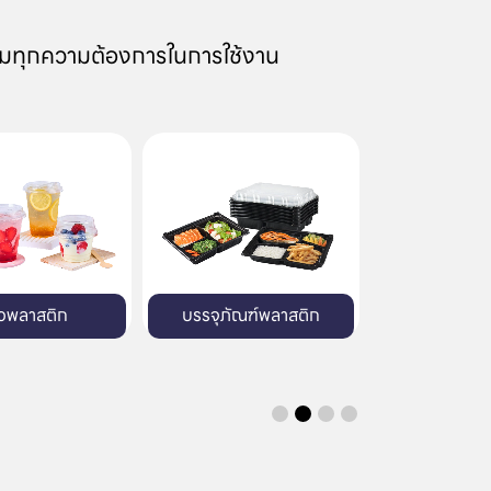
มทุกความต้องการในการใช้งาน
บรรจุภัณฑ์พลาสติก
บรรจุภัณฑ์พิมพ์ลายมาตรฐาน
บรรจุภ