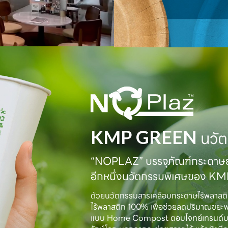
KMP GREEN
นวัต
“NOPLAZ” บรรจุภัณฑ์กระดาษย่
อีกหนึ่งนวัตกรรมพิเศษของ K
ด้วยนวัตกรรมสารเคลือบกระดาษไร้พลาสต
ไร้พลาสติก 100% เพื่อช่วยลดปริมาณขยะ
แบบ Home Compost ตอบโจทย์เทรนด์บรรจุภั