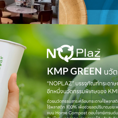
KMP GREEN
นวัต
“NOPLAZ” บรรจุภัณฑ์กระดาษย่
อีกหนึ่งนวัตกรรมพิเศษของ K
ด้วยนวัตกรรมสารเคลือบกระดาษไร้พลาสต
ไร้พลาสติก 100% เพื่อช่วยลดปริมาณขยะ
แบบ Home Compost ตอบโจทย์เทรนด์บรรจุภั