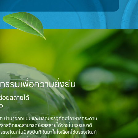
กรรมเพื่อความยั่งยืน
อยสลายได้

MP
ิก นำมาออกแบบและผลิตบรรจุภัณฑ์อาหารกระดาษ

พลาสติกและสามารถย่อยสลายได้ง่ายในธรรมชาติ

ณฑ์ในปัจจุบันที่หันมาใส่ใจเลือกใช้บรรจุภัณฑ์
