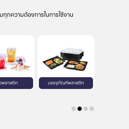
มทุกความต้องการในการใช้งาน
บรรจุภัณฑ์พลาสติก
บรรจุภัณฑ์พิมพ์ลายมาตรฐาน
บรรจุภ