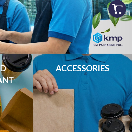
D

ACCESSORIES
ANT