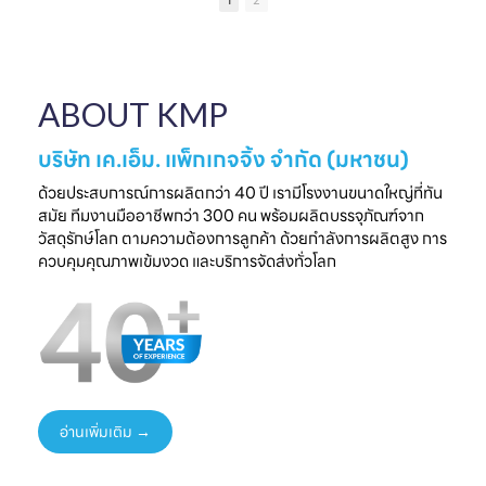
1
2
เป็นความประทับใจที่
แบรนด์คุณ
ครบวงจร
ไ
จับต้องได้
✔ ผลิตจากวัสดุ
มาพบกับโซลูชั่น
📅 26 - 30 May
Food Grade
ล
บรรจุภัณฑ์ที่สร้าง
2026
ปลอดภัย ได้
ความแตกต่างให้
⏰ เวลา 10.00-
มาตรฐานสากล
ใ
ABOUT KMP
แบรนด์ของคุณ🤝
18.00 น.
✔ รองรับ OEM
📅 พรุ่งนี้เท่านั้น
📌 Booth : YY33,
ออกแบบความ
⏰ เวลา 10.00-
ชาเลนเจอร์ ฮอลล์ 1,
ต้องการ
บริษัท เค.เอ็ม. แพ็กเกจจิ้ง จำกัด (มหาชน)
18.00 น.
อิมแพ็ค เมืองทอง
✔ ครบทุกขั้นตอนใน
📌 Booth : YY33,
ธานี
ที่เดียว
ด้วยประสบการณ์การผลิตกว่า 40 ปี เรามีโรงงานขนาดใหญ่ที่ทัน
ชาเลนเจอร์ ฮอลล์ 1,
#KMP
สมัย ทีมงานมืออาชีพกว่า 300 คน พร้อมผลิตบรรจุภัณฑ์จาก
อิมแพ็ค เมืองทอง
#KMPTHAILAND
พร้อมแนวคิดบรรจุ
ท
วัสดุรักษ์โลก ตามความต้องการลูกค้า ด้วยกำลังการผลิตสูง การ
ธานี
#THAIFEXANUG
ภัณฑ์ยั่งยืน เพิ่ม
ควบคุมคุณภาพเข้มงวด และบริการจัดส่งทั่วโลก
#KMP
A ASIA2026
มูลค่าให้สินค้าและ
#KMPTHAILAND
#บรรจุภัณฑ์กระดาษ
แบรนด์ของคุณ
#THAIFEXANUG
#บรรจุภัณฑ์รักษ์
📩 ปรึกษาฟรี เริ่มต้น
AASIA2026
โลก
ได้ทันที
#NewProduct
📦 One-Stop
ธ
#THAIFEX2026
Packaging
Solution
อ่านเพิ่มเติม →