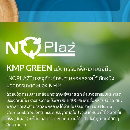
KMP GREEN
นวัตกรรมเพื่อความยั่งยืน
“NOPLAZ” บรรจุภัณฑ์กระดาษย่อยสลายได้ อีกหนึ่ง
นวัตกรรมพิเศษของ KMP
ด้วยนวัตกรรมสารเคลือบกระดาษไร้พลาสติก นำมาออกแบบและผลิต
บรรจุภัณฑ์อาหารกระดาษ ไร้พลาสติก 100% เพื่อช่วยลดปริมาณขยะ
พลาสติกและสามารถย่อยสลายได้ง่ายในธรรมชาติ แบบ Home
Compost ตอบโจทย์เทรนด์บรรจุภัณฑ์ในปัจจุบันที่หันมาใส่ใจเลือกใช้
บรรจุภัณฑ์ รักษ์โลก นอกจากจะย่อยสลายได้ แล้วยังมีคุณสมบัติดี ๆ
อีกมากมาย