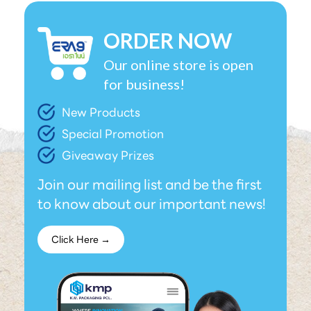
ORDER NOW
Our online store is open
for business!
New Products
Special Promotion
Giveaway Prizes
Join our mailing list and be the first
to know about our important news!
Click Here →