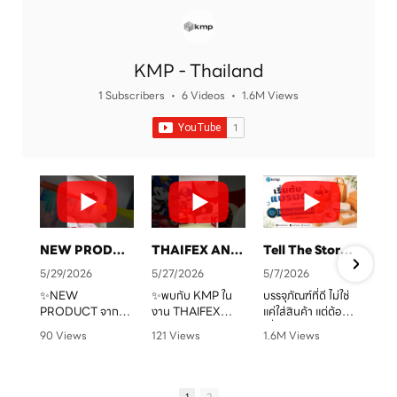
KMP - Thailand
1 Subscribers
•
6 Videos
•
1.6M Views
NEW PRODUCT จาก KMP
THAIFEX ANUGA ASIA 2026 ทุกบรรจุภัณฑ์ คือเรื่องราวของแบรนด์คุณ
Tell The Story Of Your Brand With KMP. Packaging
5/29/2026
5/27/2026
5/7/2026
✨NEW
✨พบกับ KMP ใน
บรรจุภัณฑ์ที่ดี ไม่ใช่
PRODUCT จาก
งาน THAIFEX
แค่ใส่สินค้า แต่ต้อง
จ
KMP
ANUGA ASIA
“สื่อสารแบรนด์” ได้
90 Views
121 Views
1.6M Views
ทุกบรรจุภัณฑ์ คือ
2026
ชัดเจน
•
0 Likes
•
0 Likes
•
1 Likes
เรื่องราวของแบรนด์
ครบทั้งบรรจุภัณฑ์
•
0 Comments
•
0 Comments
•
0 Comments
คุณ เราพร้อมเปลี่ยน
หลากหลายรูปแบบ
KMP โรงงานผู้บรรจุ
ทุกไอเดียให้กลาย
ตอบโจทย์สำหรับ
ภัณฑ์อาหารกระดาษ