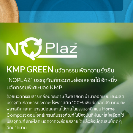
KMP GREEN
นวัตกรรมเพื่อความยั่งยืน
“NOPLAZ” บรรจุภัณฑ์กระดาษย่อยสลายได้ อีกหนึ่ง
นวัตกรรมพิเศษของ KMP
ด้วยนวัตกรรมสารเคลือบกระดาษไร้พลาสติก นำมาออกแบบและผลิต
บรรจุภัณฑ์อาหารกระดาษ ไร้พลาสติก 100% เพื่อช่วยลดปริมาณขยะ
พลาสติกและสามารถย่อยสลายได้ง่ายในธรรมชาติ แบบ Home
Compost ตอบโจทย์เทรนด์บรรจุภัณฑ์ในปัจจุบันที่หันมาใส่ใจเลือกใช้
บรรจุภัณฑ์ รักษ์โลก นอกจากจะย่อยสลายได้ แล้วยังมีคุณสมบัติดี ๆ
อีกมากมาย