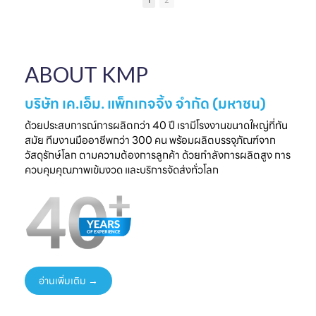
1
2
เป็นความประทับใจที่
แบรนด์คุณ
ครบวงจร
ไ
จับต้องได้
✔ ผลิตจากวัสดุ
มาพบกับโซลูชั่น
📅 26 - 30 May
Food Grade
ล
บรรจุภัณฑ์ที่สร้าง
2026
ปลอดภัย ได้
ความแตกต่างให้
⏰ เวลา 10.00-
มาตรฐานสากล
ใ
ABOUT KMP
แบรนด์ของคุณ🤝
18.00 น.
✔ รองรับ OEM
📅 พรุ่งนี้เท่านั้น
📌 Booth : YY33,
ออกแบบความ
⏰ เวลา 10.00-
ชาเลนเจอร์ ฮอลล์ 1,
ต้องการ
บริษัท เค.เอ็ม. แพ็กเกจจิ้ง จำกัด (มหาชน)
18.00 น.
อิมแพ็ค เมืองทอง
✔ ครบทุกขั้นตอนใน
📌 Booth : YY33,
ธานี
ที่เดียว
ด้วยประสบการณ์การผลิตกว่า 40 ปี เรามีโรงงานขนาดใหญ่ที่ทัน
ชาเลนเจอร์ ฮอลล์ 1,
#KMP
สมัย ทีมงานมืออาชีพกว่า 300 คน พร้อมผลิตบรรจุภัณฑ์จาก
อิมแพ็ค เมืองทอง
#KMPTHAILAND
พร้อมแนวคิดบรรจุ
ท
วัสดุรักษ์โลก ตามความต้องการลูกค้า ด้วยกำลังการผลิตสูง การ
ธานี
#THAIFEXANUG
ภัณฑ์ยั่งยืน เพิ่ม
ควบคุมคุณภาพเข้มงวด และบริการจัดส่งทั่วโลก
#KMP
A ASIA2026
มูลค่าให้สินค้าและ
#KMPTHAILAND
#บรรจุภัณฑ์กระดาษ
แบรนด์ของคุณ
#THAIFEXANUG
#บรรจุภัณฑ์รักษ์
📩 ปรึกษาฟรี เริ่มต้น
AASIA2026
โลก
ได้ทันที
#NewProduct
📦 One-Stop
ธ
#THAIFEX2026
Packaging
Solution
อ่านเพิ่มเติม →