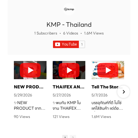
KMP - Thailand
1 Subscribers
•
6 Videos
•
1.6M Views
NEW PRODUCT จาก KMP
THAIFEX ANUGA ASIA 2026 ทุกบรรจุภัณฑ์ คือเรื่องราวของแบรนด์คุณ
Tell The Story Of Your Brand With KMP. Packaging
5/29/2026
5/27/2026
5/7/2026
✨NEW
✨พบกับ KMP ใน
บรรจุภัณฑ์ที่ดี ไม่ใช่
PRODUCT จาก
งาน THAIFEX
แค่ใส่สินค้า แต่ต้อง
จ
KMP
ANUGA ASIA
“สื่อสารแบรนด์” ได้
90 Views
121 Views
1.6M Views
ทุกบรรจุภัณฑ์ คือ
2026
ชัดเจน
•
0 Likes
•
0 Likes
•
1 Likes
เรื่องราวของแบรนด์
ครบทั้งบรรจุภัณฑ์
•
0 Comments
•
0 Comments
•
0 Comments
คุณ เราพร้อมเปลี่ยน
หลากหลายรูปแบบ
KMP โรงงานผู้บรรจุ
ทุกไอเดียให้กลาย
ตอบโจทย์สำหรับ
ภัณฑ์อาหารกระดาษ