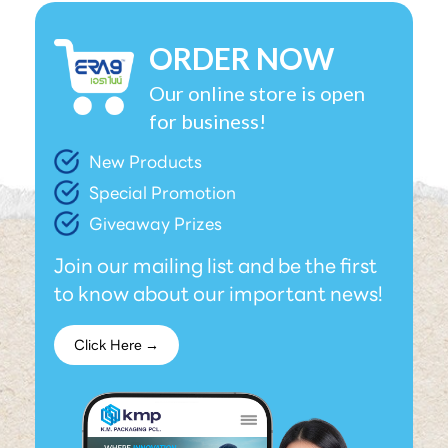
ORDER NOW
Our online store is open
for business!
New Products
Special Promotion
Giveaway Prizes
Join our mailing list and be the first
to know about our important news!
Click Here →