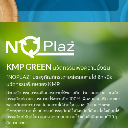
KMP GREEN
นวัตกรรมเพื่อความยั่งยืน
“NOPLAZ” บรรจุภัณฑ์กระดาษย่อยสลายได้ อีกหนึ่ง
นวัตกรรมพิเศษของ KMP
ด้วยนวัตกรรมสารเคลือบกระดาษไร้พลาสติก นำมาออกแบบและผลิต
บรรจุภัณฑ์อาหารกระดาษ ไร้พลาสติก 100% เพื่อช่วยลดปริมาณขยะ
พลาสติกและสามารถย่อยสลายได้ง่ายในธรรมชาติ แบบ Home
Compost ตอบโจทย์เทรนด์บรรจุภัณฑ์ในปัจจุบันที่หันมาใส่ใจเลือกใช้
บรรจุภัณฑ์ รักษ์โลก นอกจากจะย่อยสลายได้ แล้วยังมีคุณสมบัติดี ๆ
อีกมากมาย