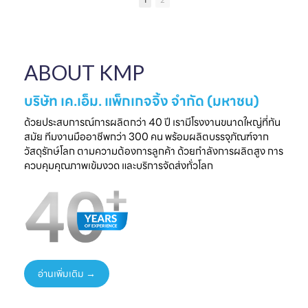
1
2
เป็นความประทับใจที่
แบรนด์คุณ
ครบวงจร
ไ
จับต้องได้
✔ ผลิตจากวัสดุ
มาพบกับโซลูชั่น
📅 26 - 30 May
Food Grade
ล
บรรจุภัณฑ์ที่สร้าง
2026
ปลอดภัย ได้
ความแตกต่างให้
⏰ เวลา 10.00-
มาตรฐานสากล
ใ
ABOUT KMP
แบรนด์ของคุณ🤝
18.00 น.
✔ รองรับ OEM
📅 พรุ่งนี้เท่านั้น
📌 Booth : YY33,
ออกแบบความ
⏰ เวลา 10.00-
ชาเลนเจอร์ ฮอลล์ 1,
ต้องการ
บริษัท เค.เอ็ม. แพ็กเกจจิ้ง จำกัด (มหาชน)
18.00 น.
อิมแพ็ค เมืองทอง
✔ ครบทุกขั้นตอนใน
📌 Booth : YY33,
ธานี
ที่เดียว
ด้วยประสบการณ์การผลิตกว่า 40 ปี เรามีโรงงานขนาดใหญ่ที่ทัน
ชาเลนเจอร์ ฮอลล์ 1,
#KMP
สมัย ทีมงานมืออาชีพกว่า 300 คน พร้อมผลิตบรรจุภัณฑ์จาก
อิมแพ็ค เมืองทอง
#KMPTHAILAND
พร้อมแนวคิดบรรจุ
ท
วัสดุรักษ์โลก ตามความต้องการลูกค้า ด้วยกำลังการผลิตสูง การ
ธานี
#THAIFEXANUG
ภัณฑ์ยั่งยืน เพิ่ม
ควบคุมคุณภาพเข้มงวด และบริการจัดส่งทั่วโลก
#KMP
A ASIA2026
มูลค่าให้สินค้าและ
#KMPTHAILAND
#บรรจุภัณฑ์กระดาษ
แบรนด์ของคุณ
#THAIFEXANUG
#บรรจุภัณฑ์รักษ์
📩 ปรึกษาฟรี เริ่มต้น
AASIA2026
โลก
ได้ทันที
#NewProduct
📦 One-Stop
ธ
#THAIFEX2026
Packaging
Solution
อ่านเพิ่มเติม →