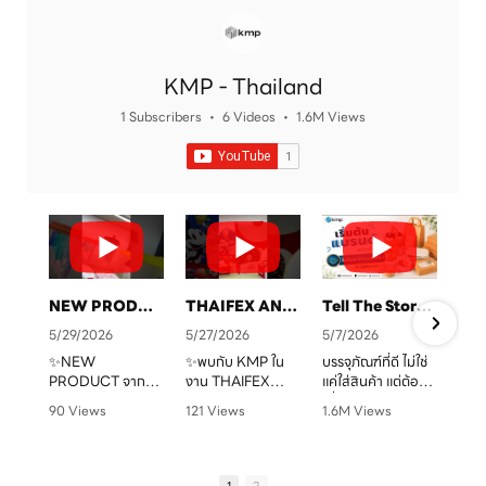
KMP - Thailand
1 Subscribers
•
6 Videos
•
1.6M Views
NEW PRODUCT จาก KMP
THAIFEX ANUGA ASIA 2026 ทุกบรรจุภัณฑ์ คือเรื่องราวของแบรนด์คุณ
Tell The Story Of Your Brand With KMP. Packaging
5/29/2026
5/27/2026
5/7/2026
✨NEW
✨พบกับ KMP ใน
บรรจุภัณฑ์ที่ดี ไม่ใช่
PRODUCT จาก
งาน THAIFEX
แค่ใส่สินค้า แต่ต้อง
จ
KMP
ANUGA ASIA
“สื่อสารแบรนด์” ได้
90 Views
121 Views
1.6M Views
ทุกบรรจุภัณฑ์ คือ
2026
ชัดเจน
•
0 Likes
•
0 Likes
•
1 Likes
เรื่องราวของแบรนด์
ครบทั้งบรรจุภัณฑ์
•
0 Comments
•
0 Comments
•
0 Comments
คุณ เราพร้อมเปลี่ยน
หลากหลายรูปแบบ
KMP โรงงานผู้บรรจุ
ทุกไอเดียให้กลาย
ตอบโจทย์สำหรับ
ภัณฑ์อาหารกระดาษ