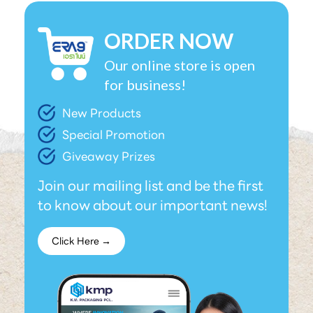
ORDER NOW
Our online store is open
for business!
New Products
Special Promotion
Giveaway Prizes
Join our mailing list and be the first
to know about our important news!
Click Here →