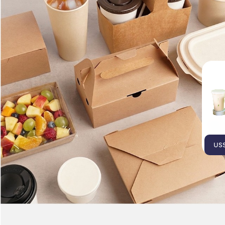
บรรจุภัณฑ์เยื่อธรรมชาติ
บรรจุภัณฑ์ไบโอรักษ์โลก