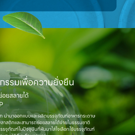
กรรมเพื่อความยั่งยืน
อยสลายได้

MP
ิก นำมาออกแบบและผลิตบรรจุภัณฑ์อาหารกระดาษ

พลาสติกและสามารถย่อยสลายได้ง่ายในธรรมชาติ

ณฑ์ในปัจจุบันที่หันมาใส่ใจเลือกใช้บรรจุภัณฑ์
