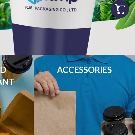
D

ACCESSORIES
ANT