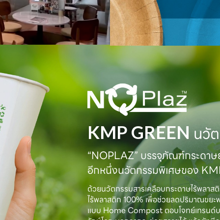
KMP GREEN
นวัต
“NOPLAZ” บรรจุภัณฑ์กระดาษย่
อีกหนึ่งนวัตกรรมพิเศษของ K
ด้วยนวัตกรรมสารเคลือบกระดาษไร้พลาสต
ไร้พลาสติก 100% เพื่อช่วยลดปริมาณขยะ
แบบ Home Compost ตอบโจทย์เทรนด์บรรจุภั