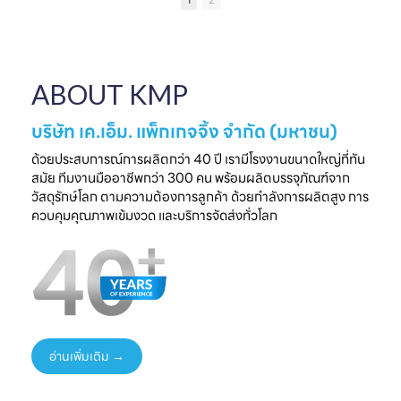
1
2
เป็นความประทับใจที่
แบรนด์คุณ
ครบวงจร
ไ
จับต้องได้
✔ ผลิตจากวัสดุ
มาพบกับโซลูชั่น
📅 26 - 30 May
Food Grade
ล
บรรจุภัณฑ์ที่สร้าง
2026
ปลอดภัย ได้
ความแตกต่างให้
⏰ เวลา 10.00-
มาตรฐานสากล
ใ
ABOUT KMP
แบรนด์ของคุณ🤝
18.00 น.
✔ รองรับ OEM
📅 พรุ่งนี้เท่านั้น
📌 Booth : YY33,
ออกแบบความ
⏰ เวลา 10.00-
ชาเลนเจอร์ ฮอลล์ 1,
ต้องการ
บริษัท เค.เอ็ม. แพ็กเกจจิ้ง จำกัด (มหาชน)
18.00 น.
อิมแพ็ค เมืองทอง
✔ ครบทุกขั้นตอนใน
📌 Booth : YY33,
ธานี
ที่เดียว
ด้วยประสบการณ์การผลิตกว่า 40 ปี เรามีโรงงานขนาดใหญ่ที่ทัน
ชาเลนเจอร์ ฮอลล์ 1,
#KMP
สมัย ทีมงานมืออาชีพกว่า 300 คน พร้อมผลิตบรรจุภัณฑ์จาก
อิมแพ็ค เมืองทอง
#KMPTHAILAND
พร้อมแนวคิดบรรจุ
ท
วัสดุรักษ์โลก ตามความต้องการลูกค้า ด้วยกำลังการผลิตสูง การ
ธานี
#THAIFEXANUG
ภัณฑ์ยั่งยืน เพิ่ม
ควบคุมคุณภาพเข้มงวด และบริการจัดส่งทั่วโลก
#KMP
A ASIA2026
มูลค่าให้สินค้าและ
#KMPTHAILAND
#บรรจุภัณฑ์กระดาษ
แบรนด์ของคุณ
#THAIFEXANUG
#บรรจุภัณฑ์รักษ์
📩 ปรึกษาฟรี เริ่มต้น
AASIA2026
โลก
ได้ทันที
#NewProduct
📦 One-Stop
ธ
#THAIFEX2026
Packaging
Solution
อ่านเพิ่มเติม →