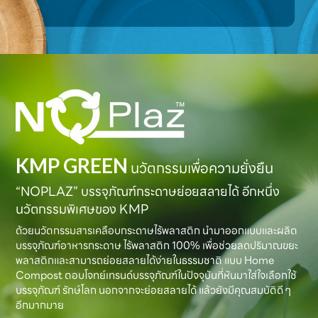
KMP GREEN
นวัตกรรมเพื่อความยั่งยืน
“NOPLAZ” บรรจุภัณฑ์กระดาษย่อยสลายได้ อีกหนึ่ง
นวัตกรรมพิเศษของ KMP
ด้วยนวัตกรรมสารเคลือบกระดาษไร้พลาสติก นำมาออกแบบและผลิต
บรรจุภัณฑ์อาหารกระดาษ ไร้พลาสติก 100% เพื่อช่วยลดปริมาณขยะ
พลาสติกและสามารถย่อยสลายได้ง่ายในธรรมชาติ แบบ Home
Compost ตอบโจทย์เทรนด์บรรจุภัณฑ์ในปัจจุบันที่หันมาใส่ใจเลือกใช้
บรรจุภัณฑ์ รักษ์โลก นอกจากจะย่อยสลายได้ แล้วยังมีคุณสมบัติดี ๆ
อีกมากมาย