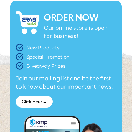
ORDER NOW
Our online store is open
for business!
New Products
Special Promotion
Giveaway Prizes
Join our mailing list and be the first
to know about our important news!
Click Here →