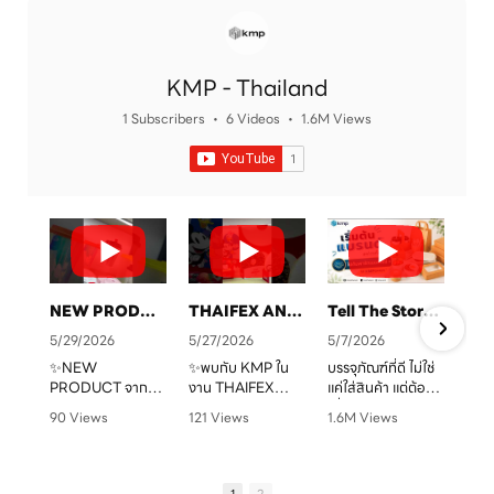
KMP - Thailand
1 Subscribers
•
6 Videos
•
1.6M Views
NEW PRODUCT จาก KMP
THAIFEX ANUGA ASIA 2026 ทุกบรรจุภัณฑ์ คือเรื่องราวของแบรนด์คุณ
Tell The Story Of Your Brand With KMP. Packaging
5/29/2026
5/27/2026
5/7/2026
✨NEW
✨พบกับ KMP ใน
บรรจุภัณฑ์ที่ดี ไม่ใช่
PRODUCT จาก
งาน THAIFEX
แค่ใส่สินค้า แต่ต้อง
จ
KMP
ANUGA ASIA
“สื่อสารแบรนด์” ได้
90 Views
121 Views
1.6M Views
ทุกบรรจุภัณฑ์ คือ
2026
ชัดเจน
•
0 Likes
•
0 Likes
•
1 Likes
เรื่องราวของแบรนด์
ครบทั้งบรรจุภัณฑ์
•
0 Comments
•
0 Comments
•
0 Comments
คุณ เราพร้อมเปลี่ยน
หลากหลายรูปแบบ
KMP โรงงานผู้บรรจุ
ทุกไอเดียให้กลาย
ตอบโจทย์สำหรับ
ภัณฑ์อาหารกระดาษ